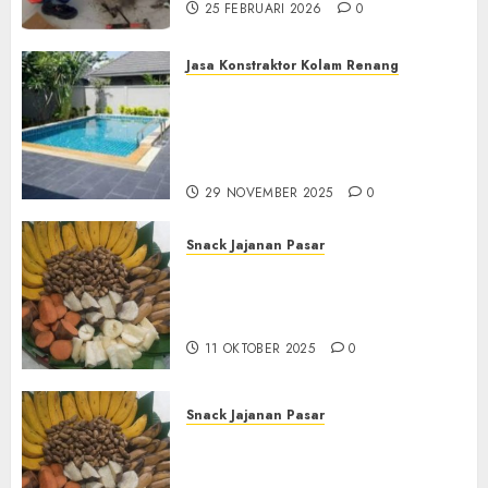
25 FEBRUARI 2026
0
Jasa Konstraktor Kolam Renang
Jasa Kontraktor Kolam
Renang Yang Melayani di
Seluruh Jawa dan Jabotabek
Hub : 087838732426
29 NOVEMBER 2025
0
Snack Jajanan Pasar
Terima Pembuatan Snack
Tampah Tedekat di
BANGUNTAPAN BANTUL
11 OKTOBER 2025
0
Snack Jajanan Pasar
Terima Pesanan Snack
Tampah Tedekat di SANDEN