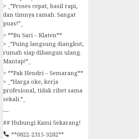
> _”Proses cepat, hasil rapi,
dan timnya ramah. Sangat
puas!”_
> **Bu Sari – Klaten**
> _”Puing langsung diangkut,
rumah siap dibangun ulang.
Mantap!”_
> **Pak Hendri – Semarang**
> _”Harga oke, kerja
profesional, tidak ribet sama
sekali.”_
—
## Hubungi Kami Sekarang!
**0822-2315-3282**