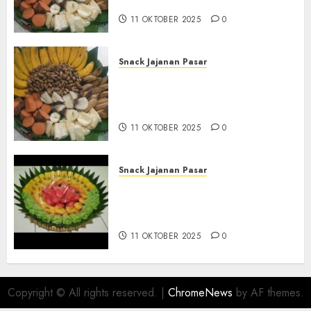
BANTUL
11 OKTOBER 2025
0
Snack Jajanan Pasar
Terima Pembuatan Snack
Tampah Telengkap di
KASIHAN BANTUL
11 OKTOBER 2025
0
Snack Jajanan Pasar
Terima Pesanan Snack
Tampah Telengkap di
PAJANGAN BANTUL
11 OKTOBER 2025
0
Copyright © All rights reserved.
|
ChromeNews
by AF themes.