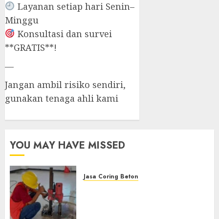
Layanan setiap hari Senin–
Minggu
Konsultasi dan survei
**GRATIS**!
—
Jangan ambil risiko sendiri,
gunakan tenaga ahli kami
YOU MAY HAVE MISSED
Jasa Coring Beton
Jasa Coring Beton
Terdekat|Termurah|Presisi|Pro
di PONOROGO