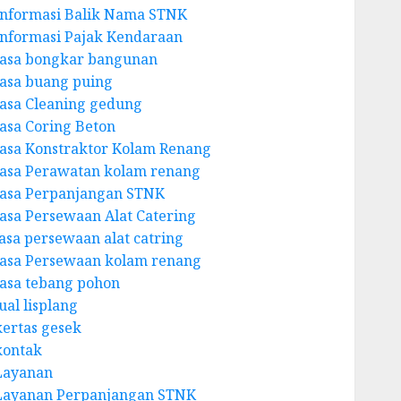
Informasi Balik Nama STNK
Informasi Pajak Kendaraan
Jasa bongkar bangunan
Jasa buang puing
Jasa Cleaning gedung
Jasa Coring Beton
Jasa Konstraktor Kolam Renang
Jasa Perawatan kolam renang
Jasa Perpanjangan STNK
Jasa Persewaan Alat Catering
jasa persewaan alat catring
Jasa Persewaan kolam renang
Jasa tebang pohon
ual lisplang
kertas gesek
kontak
Layanan
Layanan Perpanjangan STNK