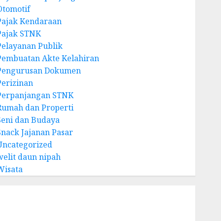
Otomotif
Pajak Kendaraan
Pajak STNK
Pelayanan Publik
Pembuatan Akte Kelahiran
Pengurusan Dokumen
Perizinan
Perpanjangan STNK
Rumah dan Properti
Seni dan Budaya
Snack Jajanan Pasar
Uncategorized
welit daun nipah
Wisata