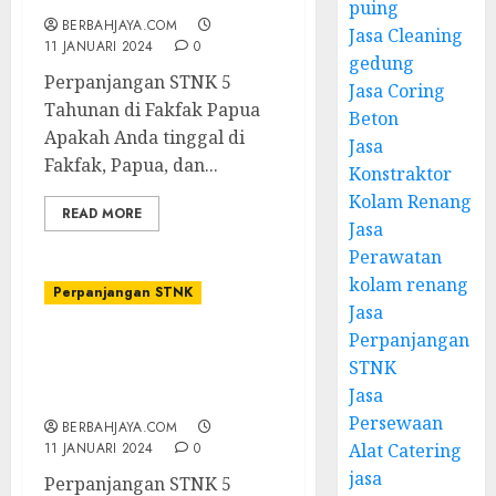
puing
BERBAHJAYA.COM
Jasa Cleaning
11 JANUARI 2024
0
gedung
Perpanjangan STNK 5
Jasa Coring
Tahunan di Fakfak Papua
Beton
Apakah Anda tinggal di
Jasa
Fakfak, Papua, dan...
Konstraktor
Kolam Renang
READ MORE
Jasa
Perawatan
kolam renang
Perpanjangan STNK
Jasa
Perpanjangan
Jasa Perpanjangan STNK
STNK
5 Tahunan di Merauke
Jasa
Papua
Persewaan
BERBAHJAYA.COM
11 JANUARI 2024
0
Alat Catering
jasa
Perpanjangan STNK 5