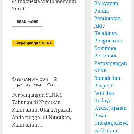
di Indonesia wajib memiliki
Pelayanan
Surat...
Publik
Pembuatan
READ MORE
Akte
Kelahiran
Pengurusan
Perpanjangan STNK
Dokumen
Perizinan
Jasa Perpanjangan STNK
Perpanjangan
5 Tahunan di Nunukan
STNK
Kalimantan Utara
Rumah dan
BERBAHJAYA.COM
Properti
11 JANUARI 2024
0
Seni dan
Perpanjangan STNK 5
Budaya
Tahunan di Nunukan
Snack Jajanan
Kalimantan Utara Apakah
Pasar
Anda tinggal di Nunukan,
Uncategorized
Kalimantan...
welit daun