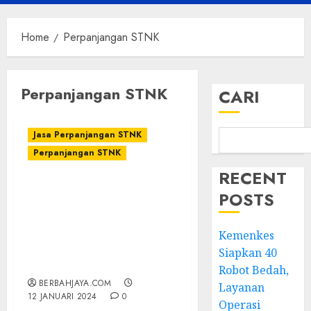
Menu
Home
Perpanjangan STNK
Perpanjangan STNK
CARI
Jasa Perpanjangan STNK
Perpanjangan STNK
RECENT
TERIMA JASA LAYANAN
POSTS
PERPANJANGAN PAJAK
KENDARAAN 1 TAHUN &
5 TAHUNAN TERDEKAT
Kemenkes
DI GUNUNGKIDUL –
Siapkan 40
087838732426
Robot Bedah,
BERBAHJAYA.COM
Layanan
12 JANUARI 2024
0
Operasi