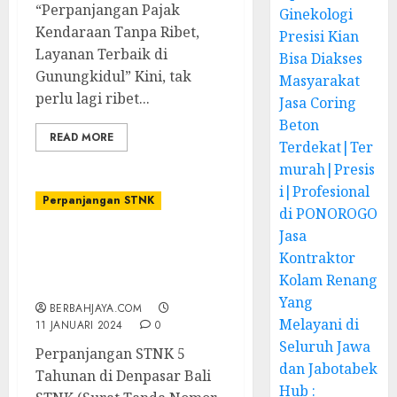
“Perpanjangan Pajak
Ginekologi
Kendaraan Tanpa Ribet,
Presisi Kian
Layanan Terbaik di
Bisa Diakses
Gunungkidul” Kini, tak
Masyarakat
perlu lagi ribet...
Jasa Coring
Beton
READ MORE
Terdekat|Ter
murah|Presis
i|Profesional
Perpanjangan STNK
di PONOROGO
Jasa
Jasa Perpanjangan STNK
Kontraktor
5 Tahunan di Denpasar
Kolam Renang
Bali
Yang
BERBAHJAYA.COM
Melayani di
11 JANUARI 2024
0
Seluruh Jawa
Perpanjangan STNK 5
dan Jabotabek
Tahunan di Denpasar Bali
Hub :