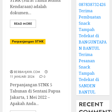
STNK (Surat Tanda Nomor
087838732426
Kendaraan) adalah
Terima
dokumen...
Pembuatan
Snack
READ MORE
Tampah
Tedekat di
Perpanjangan STNK
BANGUNTAPA
N BANTUL
Jasa Perpanjangan STNK
Terima
5 Tahunan di Sentani
Pesanan
Papua
Snack
BERBAHJAYA.COM
Tampah
11 JANUARI 2024
0
Tedekat di
Perpanjangan STNK 5
SANDEN
Tahunan di Sentani Papua
BANTUL
Jakarta, 1 Mei 2022 –
RECENT
Apakah Anda...
COMMENT