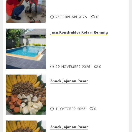
Terdekat|Termurah|Presisi|Pro
di PONOROGO
25 FEBRUARI 2026
0
Jasa Konstraktor Kolam Renang
Jasa Kontraktor Kolam
Renang Yang Melayani di
Seluruh Jawa dan Jabotabek
Hub : 087838732426
29 NOVEMBER 2025
0
Snack Jajanan Pasar
Terima Pembuatan Snack
Tampah Tedekat di
BANGUNTAPAN BANTUL
11 OKTOBER 2025
0
Snack Jajanan Pasar