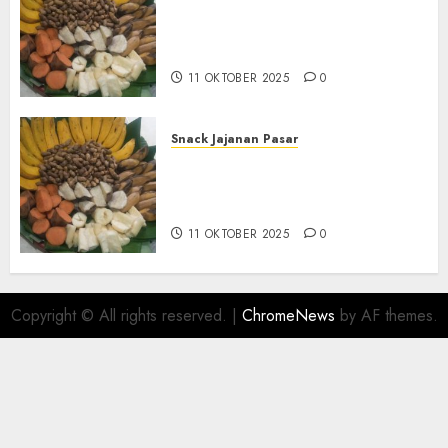
Terima Pesanan Snack
Tampah Tedekat di SANDEN
BANTUL
11 OKTOBER 2025
0
Snack Jajanan Pasar
Terima Pembuatan Snack
Tampah Telengkap di
KASIHAN BANTUL
11 OKTOBER 2025
0
Copyright © All rights reserved.
|
ChromeNews
by AF themes.