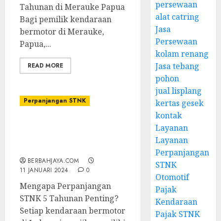
persewaan
Tahunan di Merauke Papua
alat catring
Bagi pemilik kendaraan
Jasa
bermotor di Merauke,
Persewaan
Papua,...
kolam renang
Jasa tebang
READ MORE
pohon
jual lisplang
Perpanjangan STNK
kertas gesek
kontak
Jasa Perpanjangan STNK
Layanan
5 Tahunan di Jayapura
Layanan
Papua
Perpanjangan
BERBAHJAYA.COM
STNK
11 JANUARI 2024
0
Otomotif
Mengapa Perpanjangan
Pajak
STNK 5 Tahunan Penting?
Kendaraan
Setiap kendaraan bermotor
Pajak STNK