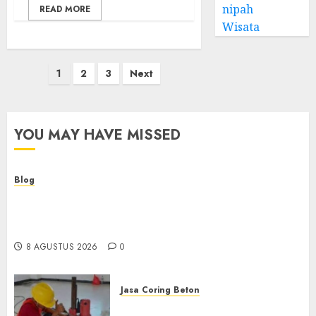
nipah
READ MORE
Wisata
Paginasi
1
2
3
Next
pos
YOU MAY HAVE MISSED
Blog
Kemenkes Siapkan 40 Robot Bedah, Layanan
Operasi Ginekologi Presisi Kian Bisa Diakses
Masyarakat
8 AGUSTUS 2026
0
Jasa Coring Beton
Jasa Coring Beton