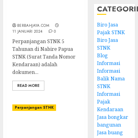
Jasa Perpanjangan STNK
CATEGORI
5 Tahunan di Nabire
Papua
Biro Jasa
BERBAHJAYA.COM
11 JANUARI 2024
0
Pajak STNK
Biro Jasa
Perpanjangan STNK 5
STNK
Tahunan di Nabire Papua
Blog
STNK (Surat Tanda Nomor
Informasi
Kendaraan) adalah
Informasi
dokumen...
Balik Nama
READ MORE
STNK
Informasi
Pajak
Perpanjangan STNK
Kendaraan
Jasa bongkar
Jasa Perpanjangan STNK
bangunan
5 Tahunan di Fakfak
Jasa buang
Papua