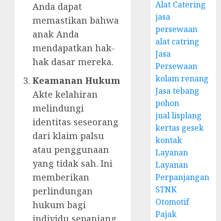
Alat Catering
Anda dapat
jasa
memastikan bahwa
persewaan
anak Anda
alat catring
mendapatkan hak-
Jasa
hak dasar mereka.
Persewaan
kolam renang
Keamanan Hukum
Jasa tebang
Akte kelahiran
pohon
melindungi
jual lisplang
identitas seseorang
kertas gesek
dari klaim palsu
kontak
atau penggunaan
Layanan
yang tidak sah. Ini
Layanan
memberikan
Perpanjangan
STNK
perlindungan
Otomotif
hukum bagi
Pajak
individu sepanjang