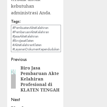
kebutuhan
administrasi Anda.
Tags:
#PembuatanAkteKelahiran
#PembaruanAkteKelahiran
#JasaAkteKelahiran
#BiroJasaKlaten
#AkteKelahiranKlaten
#LayananDokumenKependudukan
Post
Previous
navigation
Biro Jasa
Previous
Pembaruan Akte
post:
Kelahiran
Profesional di
KLATEN TENGAH
Next