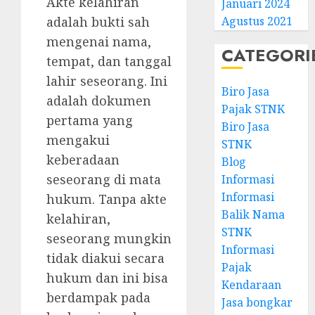
Akte kelahiran
Januari 2024
adalah bukti sah
Agustus 2021
mengenai nama,
CATEGORI
tempat, dan tanggal
lahir seseorang. Ini
Biro Jasa
adalah dokumen
Pajak STNK
pertama yang
Biro Jasa
mengakui
STNK
keberadaan
Blog
seseorang di mata
Informasi
Informasi
hukum. Tanpa akte
Balik Nama
kelahiran,
STNK
seseorang mungkin
Informasi
tidak diakui secara
Pajak
hukum dan ini bisa
Kendaraan
berdampak pada
Jasa bongkar