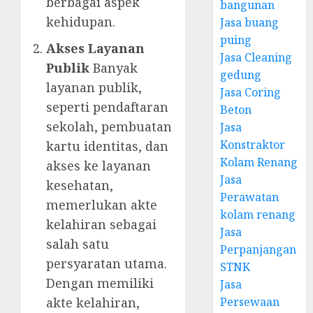
berbagai aspek
bangunan
kehidupan.
Jasa buang
puing
Akses Layanan
Jasa Cleaning
Publik
Banyak
gedung
layanan publik,
Jasa Coring
seperti pendaftaran
Beton
sekolah, pembuatan
Jasa
Konstraktor
kartu identitas, dan
Kolam Renang
akses ke layanan
Jasa
kesehatan,
Perawatan
memerlukan akte
kolam renang
kelahiran sebagai
Jasa
salah satu
Perpanjangan
persyaratan utama.
STNK
Dengan memiliki
Jasa
akte kelahiran,
Persewaan