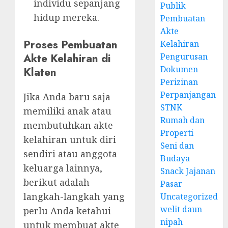
individu sepanjang
Publik
hidup mereka.
Pembuatan
Akte
Proses Pembuatan
Kelahiran
Akte Kelahiran di
Pengurusan
Dokumen
Klaten
Perizinan
Perpanjangan
Jika Anda baru saja
STNK
memiliki anak atau
Rumah dan
membutuhkan akte
Properti
kelahiran untuk diri
Seni dan
sendiri atau anggota
Budaya
keluarga lainnya,
Snack Jajanan
berikut adalah
Pasar
langkah-langkah yang
Uncategorized
welit daun
perlu Anda ketahui
nipah
untuk membuat akte