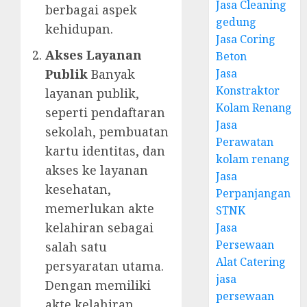
Jasa Cleaning
berbagai aspek
gedung
kehidupan.
Jasa Coring
Akses Layanan
Beton
Jasa
Publik
Banyak
Konstraktor
layanan publik,
Kolam Renang
seperti pendaftaran
Jasa
sekolah, pembuatan
Perawatan
kartu identitas, dan
kolam renang
akses ke layanan
Jasa
kesehatan,
Perpanjangan
memerlukan akte
STNK
kelahiran sebagai
Jasa
Persewaan
salah satu
Alat Catering
persyaratan utama.
jasa
Dengan memiliki
persewaan
akte kelahiran,