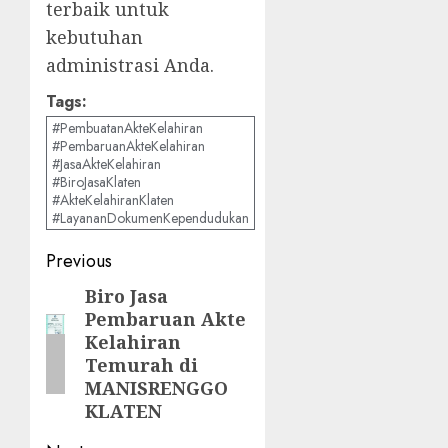
terbaik untuk
kebutuhan
administrasi Anda.
Tags:
#PembuatanAkteKelahiran
#PembaruanAkteKelahiran
#JasaAkteKelahiran
#BiroJasaKlaten
#AkteKelahiranKlaten
#LayananDokumenKependudukan
Post
Previous
navigation
Biro Jasa
Previous
Pembaruan Akte
post:
Kelahiran
Temurah di
MANISRENGGO
KLATEN