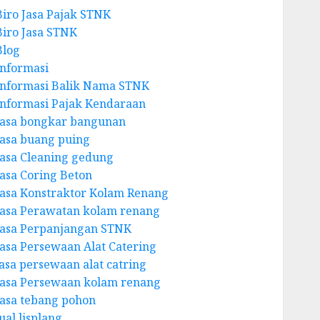
Biro Jasa Pajak STNK
Biro Jasa STNK
Blog
Informasi
Informasi Balik Nama STNK
Informasi Pajak Kendaraan
Jasa bongkar bangunan
Jasa buang puing
Jasa Cleaning gedung
Jasa Coring Beton
Jasa Konstraktor Kolam Renang
Jasa Perawatan kolam renang
Jasa Perpanjangan STNK
Jasa Persewaan Alat Catering
jasa persewaan alat catring
Jasa Persewaan kolam renang
Jasa tebang pohon
ual lisplang