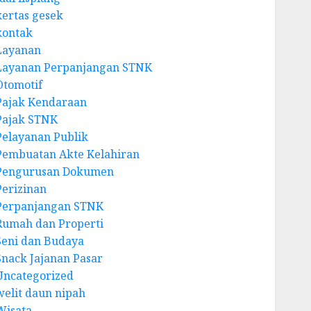
kertas gesek
kontak
Layanan
Layanan Perpanjangan STNK
Otomotif
Pajak Kendaraan
Pajak STNK
Pelayanan Publik
Pembuatan Akte Kelahiran
Pengurusan Dokumen
Perizinan
Perpanjangan STNK
Rumah dan Properti
Seni dan Budaya
Snack Jajanan Pasar
Uncategorized
welit daun nipah
Wisata