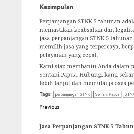
Kesimpulan
Perpanjangan STNK 5 tahunan adal
memastikan keabsahan dan legalit
jasa perpanjangan STNK 5 tahunan 
memilih jasa yang terpercaya, be
pelayanan yang cepat.
Kami siap membantu Anda dalam p
Sentani Papua. Hubungi kami seka
lebih lanjut dan memulai proses 
Tags:
perpanjangan STNK
Sentani Papua
STNK
Post
Previous
navigation
Previous
Jasa Perpanjangan STNK 5 Tahu
post: