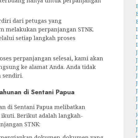
 terbuang hanya untuk perpanjangan
rdiri dari petugas yang
am melakukan perpanjangan STNK.
lui setiap langkah proses
oses perpanjangan selesai, kami akan
gsung ke alamat Anda. Anda tidak
sendiri.
ahunan di Sentani Papua
n di Sentani Papua melibatkan
kuti. Berikut adalah langkah-
njangan STNK:
j
u menyiapkan dokumen-dokumen yang