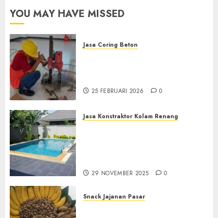
YOU MAY HAVE MISSED
Jasa Coring Beton
Jasa Coring Beton
Terdekat|Termurah|Presisi|Pro
di PONOROGO
25 FEBRUARI 2026
0
Jasa Konstraktor Kolam Renang
Jasa Kontraktor Kolam
Renang Yang Melayani di
Seluruh Jawa dan Jabotabek
Hub : 087838732426
29 NOVEMBER 2025
0
Snack Jajanan Pasar
Terima Pembuatan Snack