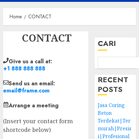
Menu
Home
CONTACT
CONTACT
CARI
Give us a call at:
+1 888 888 888
RECENT
Send us an email:
POSTS
email@frame.com
Arrange a meeting
Jasa Coring
Beton
(Insert your contact form
Terdekat|Ter
murah|Presis
shortcode below)
i|Profesional