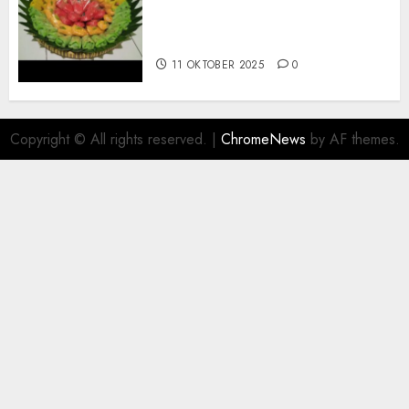
Terima Pesanan Snack
Tampah Telengkap di
PAJANGAN BANTUL
11 OKTOBER 2025
0
Copyright © All rights reserved.
|
ChromeNews
by AF themes.