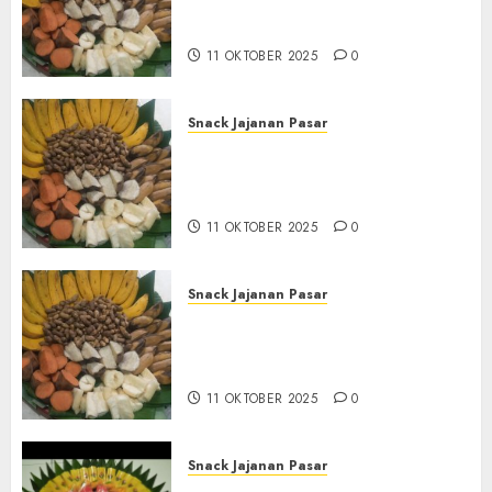
Tampah Tedekat di
BANGUNTAPAN BANTUL
11 OKTOBER 2025
0
Snack Jajanan Pasar
Terima Pesanan Snack
Tampah Tedekat di SANDEN
BANTUL
11 OKTOBER 2025
0
Snack Jajanan Pasar
Terima Pembuatan Snack
Tampah Telengkap di
KASIHAN BANTUL
11 OKTOBER 2025
0
Snack Jajanan Pasar