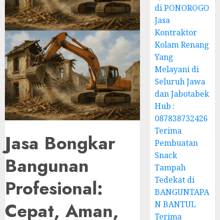
di PONOROGO
Jasa
Kontraktor
Kolam Renang
Yang
Melayani di
Seluruh Jawa
dan Jabotabek
Hub :
087838732426
Terima
Jasa Bongkar
Pembuatan
Snack
Bangunan
Tampah
Tedekat di
Profesional:
BANGUNTAPA
Cepat, Aman,
N BANTUL
Terima