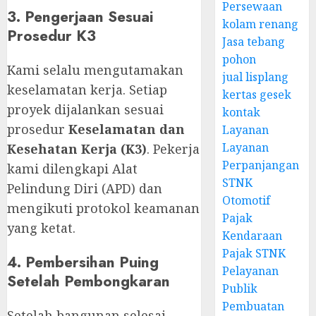
Persewaan
3. Pengerjaan Sesuai
kolam renang
Prosedur K3
Jasa tebang
pohon
Kami selalu mengutamakan
jual lisplang
keselamatan kerja. Setiap
kertas gesek
proyek dijalankan sesuai
kontak
prosedur
Keselamatan dan
Layanan
Layanan
Kesehatan Kerja (K3)
. Pekerja
Perpanjangan
kami dilengkapi Alat
STNK
Pelindung Diri (APD) dan
Otomotif
mengikuti protokol keamanan
Pajak
yang ketat.
Kendaraan
Pajak STNK
4. Pembersihan Puing
Pelayanan
Setelah Pembongkaran
Publik
Pembuatan
Setelah bangunan selesai