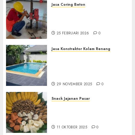
Jasa Coring Beton
Jasa Coring Beton
Terdekat|Termurah|Presisi|Pro
di PONOROGO
25 FEBRUARI 2026
0
Jasa Konstraktor Kolam Renang
Jasa Kontraktor Kolam
Renang Yang Melayani di
Seluruh Jawa dan Jabotabek
Hub : 087838732426
29 NOVEMBER 2025
0
Snack Jajanan Pasar
Terima Pembuatan Snack
Tampah Tedekat di
BANGUNTAPAN BANTUL
11 OKTOBER 2025
0