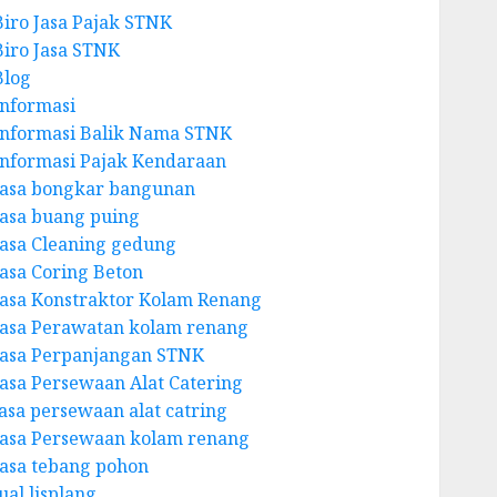
Biro Jasa Pajak STNK
Biro Jasa STNK
Blog
Informasi
Informasi Balik Nama STNK
Informasi Pajak Kendaraan
Jasa bongkar bangunan
Jasa buang puing
Jasa Cleaning gedung
Jasa Coring Beton
Jasa Konstraktor Kolam Renang
Jasa Perawatan kolam renang
Jasa Perpanjangan STNK
Jasa Persewaan Alat Catering
jasa persewaan alat catring
Jasa Persewaan kolam renang
Jasa tebang pohon
ual lisplang