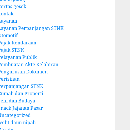
kertas gesek
kontak
Layanan
Layanan Perpanjangan STNK
Otomotif
Pajak Kendaraan
Pajak STNK
Pelayanan Publik
Pembuatan Akte Kelahiran
Pengurusan Dokumen
Perizinan
Perpanjangan STNK
Rumah dan Properti
Seni dan Budaya
Snack Jajanan Pasar
Uncategorized
welit daun nipah
Wisata