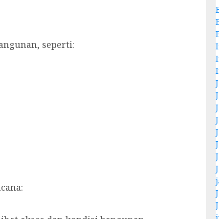
ngunan, seperti:
cana:
j