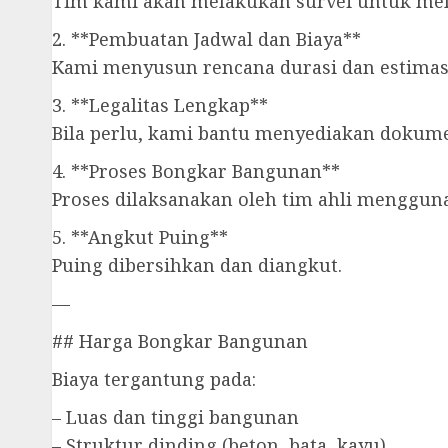
Tim kami akan melakukan survei untuk meli
2. **Pembuatan Jadwal dan Biaya**
Kami menyusun rencana durasi dan estimasi 
3. **Legalitas Lengkap**
Bila perlu, kami bantu menyediakan dokum
4. **Proses Bongkar Bangunan**
Proses dilaksanakan oleh tim ahli mengguna
5. **Angkut Puing**
Puing dibersihkan dan diangkut.
—
## Harga Bongkar Bangunan
Biaya tergantung pada:
– Luas dan tinggi bangunan
– Struktur dinding (beton, bata, kayu)