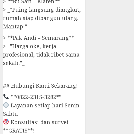
> **Bu Sari – Klaten**
> _”Puing langsung diangkut,
rumah siap dibangun ulang.
Mantap!”_
> **Pak Andi – Semarang**
> _”Harga oke, kerja
profesional, tidak ribet sama
sekali.”_
—
## Hubungi Kami Sekarang!
**0822-2315-3282**
Layanan setiap hari Senin–
Sabtu
Konsultasi dan survei
**GRATIS**!