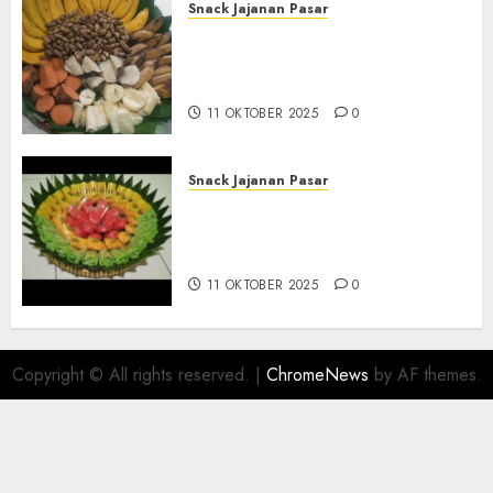
Snack Jajanan Pasar
Terima Pembuatan Snack
Tampah Telengkap di
KASIHAN BANTUL
11 OKTOBER 2025
0
Snack Jajanan Pasar
Terima Pesanan Snack
Tampah Telengkap di
PAJANGAN BANTUL
11 OKTOBER 2025
0
Copyright © All rights reserved.
|
ChromeNews
by AF themes.