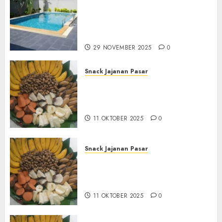
Jasa Kontraktor Kolam
Renang Yang Melayani di
Seluruh Jawa dan Jabotabek
Hub : 087838732426
29 NOVEMBER 2025
0
Snack Jajanan Pasar
Terima Pembuatan Snack
Tampah Tedekat di
BANGUNTAPAN BANTUL
11 OKTOBER 2025
0
Snack Jajanan Pasar
Terima Pesanan Snack
Tampah Tedekat di SANDEN
BANTUL
11 OKTOBER 2025
0