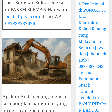
Jasa Bongkar Ruko Tedekat
i|Profesional
di PAKEM SLEMAN Hanya di
di PONOROGO
berbahjaya.com
di no WA :
Jasa
Kontraktor
087838732426
Kolam Renang
Yang
Melayani di
Seluruh Jawa
dan Jabotabek
Hub :
087838732426
Terima
Pembuatan
Snack
Tampah
Apakah Anda sedang mencari
Tedekat di
jasa bongkar bangunan yang
BANGUNTAPA
terpercaya, efisien, dan
N BANTUL