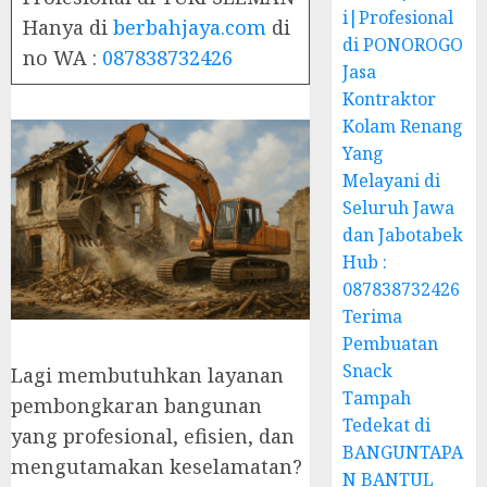
i|Profesional
Hanya di
berbahjaya.com
di
di PONOROGO
no WA :
087838732426
Jasa
Kontraktor
Kolam Renang
Yang
Melayani di
Seluruh Jawa
dan Jabotabek
Hub :
087838732426
Terima
Pembuatan
Snack
Lagi membutuhkan layanan
Tampah
pembongkaran bangunan
Tedekat di
yang profesional, efisien, dan
BANGUNTAPA
mengutamakan keselamatan?
N BANTUL