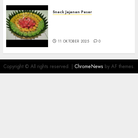
Snack Jajanan Pasar
Terima Pesanan Snack
Tampah Telengkap di
PAJANGAN BANTUL
11 OKTOBER 2025
0
Copyright © All rights reserved.
|
ChromeNews
by AF themes.