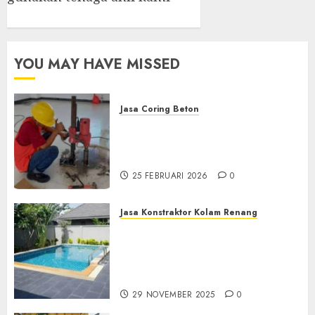
YOU MAY HAVE MISSED
Jasa Coring Beton
Jasa Coring Beton
Terdekat|Termurah|Presisi|Pro
di PONOROGO
25 FEBRUARI 2026
0
Jasa Konstraktor Kolam Renang
Jasa Kontraktor Kolam
Renang Yang Melayani di
Seluruh Jawa dan Jabotabek
Hub : 087838732426
29 NOVEMBER 2025
0