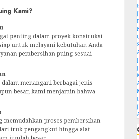
uing Kami?
tu
at penting dalam proyek konstruksi.
u siap untuk melayani kebutuhan Anda
yanan pembersihan puing sesuai
J
an
 dalam menangani berbagai jenis
maupun besar, kami menjamin bahwa
p
ang memudahkan proses pembersihan
ari truk pengangkut hingga alat
am jumlah besar.