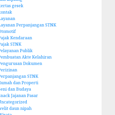
kertas gesek
kontak
Layanan
Layanan Perpanjangan STNK
Otomotif
Pajak Kendaraan
Pajak STNK
Pelayanan Publik
Pembuatan Akte Kelahiran
Pengurusan Dokumen
Perizinan
Perpanjangan STNK
Rumah dan Properti
Seni dan Budaya
Snack Jajanan Pasar
Uncategorized
welit daun nipah
Wisata