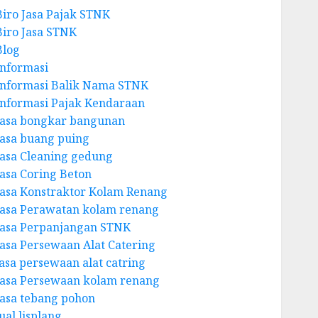
Biro Jasa Pajak STNK
Biro Jasa STNK
Blog
Informasi
Informasi Balik Nama STNK
Informasi Pajak Kendaraan
Jasa bongkar bangunan
Jasa buang puing
Jasa Cleaning gedung
Jasa Coring Beton
Jasa Konstraktor Kolam Renang
Jasa Perawatan kolam renang
Jasa Perpanjangan STNK
Jasa Persewaan Alat Catering
jasa persewaan alat catring
Jasa Persewaan kolam renang
Jasa tebang pohon
ual lisplang