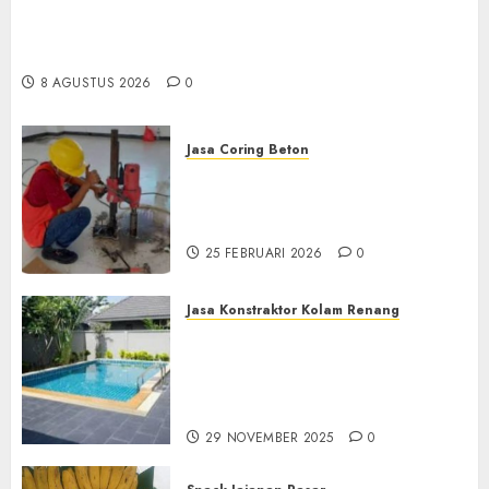
Kemenkes Siapkan 40 Robot Bedah, Layanan
Operasi Ginekologi Presisi Kian Bisa Diakses
Masyarakat
8 AGUSTUS 2026
0
Jasa Coring Beton
Jasa Coring Beton
Terdekat|Termurah|Presisi|Pro
di PONOROGO
25 FEBRUARI 2026
0
Jasa Konstraktor Kolam Renang
Jasa Kontraktor Kolam
Renang Yang Melayani di
Seluruh Jawa dan Jabotabek
Hub : 087838732426
29 NOVEMBER 2025
0