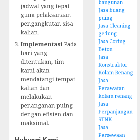
bangunan
jadwal yang tepat
Jasa buang
guna pelaksanaan
puing
pengangkutan sisa
Jasa Cleaning
kalian.
gedung
Jasa Coring
Implementasi
Pada
Beton
hari yang
Jasa
ditentukan, tim
Konstraktor
kami akan
Kolam Renang
mendatangi tempat
Jasa
kalian dan
Perawatan
kolam renang
melakukan
Jasa
penanganan puing
Perpanjangan
dengan efisien dan
STNK
maksimal.
Jasa
Persewaan
Hubungi Kami