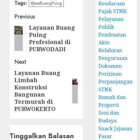
Tags:
#JasaBuangPuing
Kendaraan
Pajak STNK
Post
Previous
Pelayanan
navigation
Publik
Layanan Buang
Previous
Puing
Pembuatan
post:
Profesional di
Akte
PURWODADI
Kelahiran
Pengurusan
Next
Dokumen
Layanan Buang
Next
Perizinan
Limbah
post:
Perpanjangan
Konstruksi
STNK
Bangunan
Rumah dan
Termurah di
Properti
PURWOKERTO
Seni dan
Budaya
Snack Jajanan
Tinggalkan Balasan
Pasar