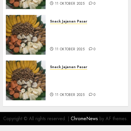
11 OKTOBER 2025
0
Snack Jajanan Pasar
Terima Pesanan Snack
Tampah Tedekat di SANDEN
BANTUL
11 OKTOBER 2025
0
Snack Jajanan Pasar
Terima Pembuatan Snack
Tampah Telengkap di
KASIHAN BANTUL
11 OKTOBER 2025
0
Copyright © All rights reserved.
|
ChromeNews
by AF themes.