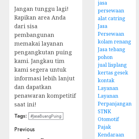
jasa
Jangan tunggu lagi!
persewaan
Rapikan area Anda
alat catring
dari sisa
Jasa
Persewaan
pembangunan
kolam renang
memakai layanan
Jasa tebang
pengangkutan puing
pohon
kami. Jangkau tim
jual lisplang
kami segera untuk
kertas gesek
informasi lebih lanjut
kontak
dan dapatkan
Layanan
penawaran kompetitif
Layanan
Perpanjangan
saat ini!
STNK
Tags:
#JasaBuangPuing
Otomotif
Pajak
Post
Previous
Kendaraan