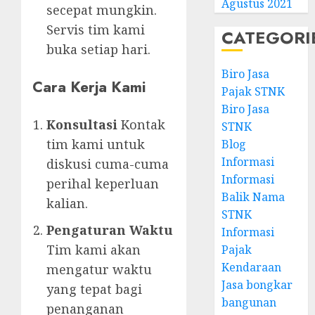
Agustus 2021
secepat mungkin.
Servis tim kami
CATEGORI
buka setiap hari.
Biro Jasa
Cara Kerja Kami
Pajak STNK
Biro Jasa
Konsultasi
Kontak
STNK
tim kami untuk
Blog
Informasi
diskusi cuma-cuma
Informasi
perihal keperluan
Balik Nama
kalian.
STNK
Pengaturan Waktu
Informasi
Tim kami akan
Pajak
Kendaraan
mengatur waktu
Jasa bongkar
yang tepat bagi
bangunan
penanganan