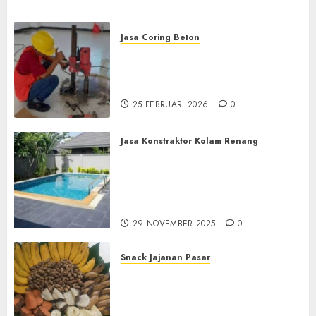
Jasa Coring Beton
Jasa Coring Beton
Terdekat|Termurah|Presisi|Pro
di PONOROGO
25 FEBRUARI 2026
0
Jasa Konstraktor Kolam Renang
Jasa Kontraktor Kolam
Renang Yang Melayani di
Seluruh Jawa dan Jabotabek
Hub : 087838732426
29 NOVEMBER 2025
0
Snack Jajanan Pasar
Terima Pembuatan Snack
Tampah Tedekat di
BANGUNTAPAN BANTUL