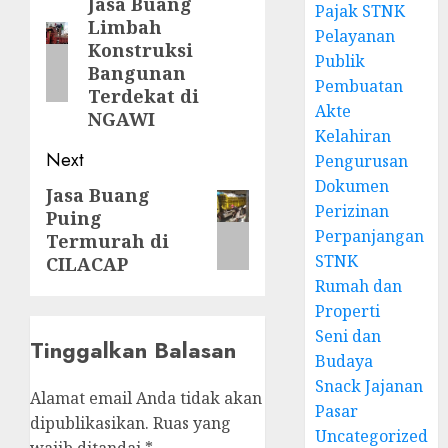
navigation
Jasa Buang
Previous
Pajak STNK
Limbah
post:
Pelayanan
Konstruksi
Publik
Bangunan
Pembuatan
Terdekat di
Akte
NGAWI
Kelahiran
Next
Pengurusan
Dokumen
Jasa Buang
Next
Perizinan
Puing
post:
Perpanjangan
Termurah di
STNK
CILACAP
Rumah dan
Properti
Seni dan
Tinggalkan Balasan
Budaya
Snack Jajanan
Alamat email Anda tidak akan
Pasar
dipublikasikan.
Ruas yang
Uncategorized