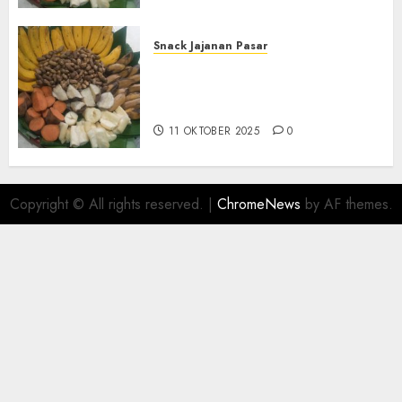
Snack Jajanan Pasar
Terima Pembuatan Snack
Tampah Telengkap di
KASIHAN BANTUL
11 OKTOBER 2025
0
Copyright © All rights reserved.
|
ChromeNews
by AF themes.