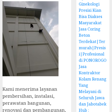
Ginekologi
Presisi Kian
Bisa Diakses
Masyarakat
Jasa Coring
Beton
Terdekat|Ter
murah|Presis
i|Profesional
di PONOROGO
Jasa
Kontraktor
Kolam Renang
Yang
Kami menerima layanan
Melayani di
pembersihan, instalasi,
Seluruh Jawa
perawatan bangunan,
dan Jabotabek
renovasi dan pembangunan,
Hub :