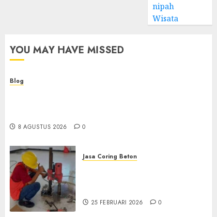
nipah
Wisata
YOU MAY HAVE MISSED
Blog
Kemenkes Siapkan 40 Robot Bedah, Layanan
Operasi Ginekologi Presisi Kian Bisa Diakses
Masyarakat
8 AGUSTUS 2026
0
Jasa Coring Beton
Jasa Coring Beton
Terdekat|Termurah|Presisi|Pro
di PONOROGO
25 FEBRUARI 2026
0