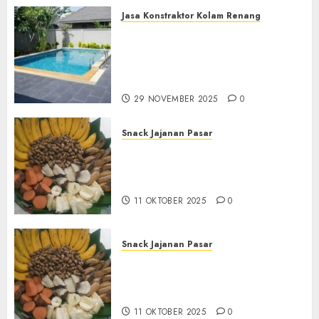
Jasa Konstraktor Kolam Renang
Jasa Kontraktor Kolam
Renang Yang Melayani di
Seluruh Jawa dan Jabotabek
Hub : 087838732426
29 NOVEMBER 2025
0
Snack Jajanan Pasar
Terima Pembuatan Snack
Tampah Tedekat di
BANGUNTAPAN BANTUL
11 OKTOBER 2025
0
Snack Jajanan Pasar
Terima Pesanan Snack
Tampah Tedekat di SANDEN
BANTUL
11 OKTOBER 2025
0