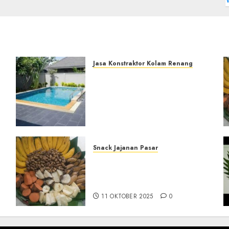
Jasa Konstraktor Kolam Renang
Jasa Kontraktor Kolam
Renang Yang Melayani di
i|Profesional
Seluruh Jawa dan
Jabotabek Hub :
087838732426
29 NOVEMBER 2025
0
Snack Jajanan Pasar
Terima Pembuatan Snack
Tampah Telengkap di
KASIHAN BANTUL
11 OKTOBER 2025
0