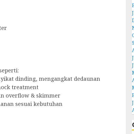
ter
J
eperti:
yikat dinding, mengangkat dedaunan
shock treatment
tan overflow & skimmer
ulanan sesuai kebutuhan