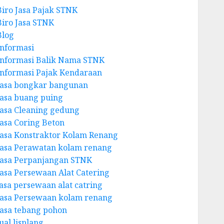
Biro Jasa Pajak STNK
Biro Jasa STNK
Blog
Informasi
Informasi Balik Nama STNK
Informasi Pajak Kendaraan
Jasa bongkar bangunan
Jasa buang puing
Jasa Cleaning gedung
Jasa Coring Beton
Jasa Konstraktor Kolam Renang
Jasa Perawatan kolam renang
Jasa Perpanjangan STNK
Jasa Persewaan Alat Catering
jasa persewaan alat catring
Jasa Persewaan kolam renang
Jasa tebang pohon
ual lisplang