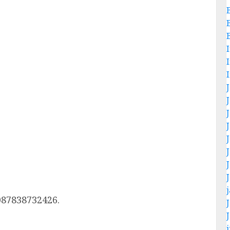
087838732426.
j