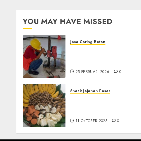
YOU MAY HAVE MISSED
Jasa Coring Beton
Jasa Coring Beton
Terdekat|Termurah|Presis
di PONOROGO
25 FEBRUARI 2026
0
Snack Jajanan Pasar
Terima Pesanan Snack
Tampah Tedekat di
SANDEN BANTUL
11 OKTOBER 2025
0