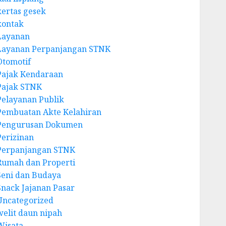
kertas gesek
kontak
Layanan
Layanan Perpanjangan STNK
Otomotif
Pajak Kendaraan
Pajak STNK
Pelayanan Publik
Pembuatan Akte Kelahiran
Pengurusan Dokumen
Perizinan
Perpanjangan STNK
Rumah dan Properti
Seni dan Budaya
Snack Jajanan Pasar
Uncategorized
welit daun nipah
Wisata