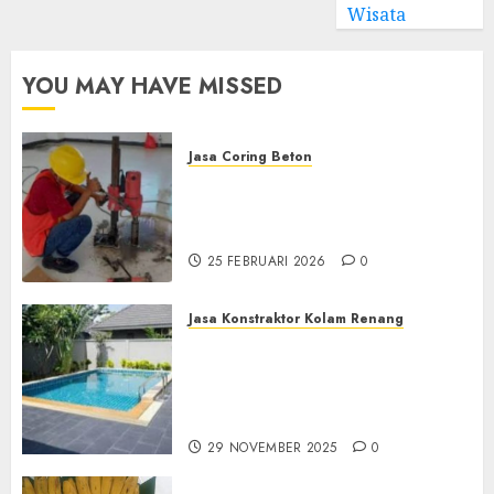
Wisata
YOU MAY HAVE MISSED
Jasa Coring Beton
Jasa Coring Beton
Terdekat|Termurah|Presisi|Pro
di PONOROGO
25 FEBRUARI 2026
0
Jasa Konstraktor Kolam Renang
Jasa Kontraktor Kolam
Renang Yang Melayani di
Seluruh Jawa dan Jabotabek
Hub : 087838732426
29 NOVEMBER 2025
0