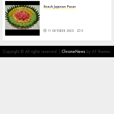
Snack Jajanan Pasar
Terima Pesanan Snack
Tampah Telengkap di
PAJANGAN BANTUL
11 OKTOBER 2025
0
Copyright © All rights reserved.
|
ChromeNews
by AF themes.