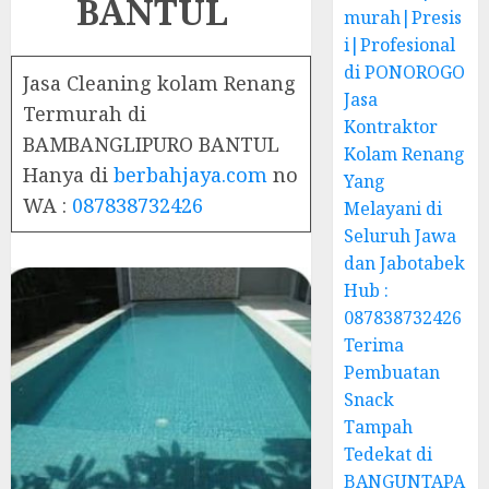
BANTUL
murah|Presis
i|Profesional
di PONOROGO
Jasa Cleaning kolam Renang
Jasa
Termurah di
Kontraktor
BAMBANGLIPURO BANTUL
Kolam Renang
Hanya di
berbahjaya.com
no
Yang
WA :
087838732426
Melayani di
Seluruh Jawa
dan Jabotabek
Hub :
087838732426
Terima
Pembuatan
Snack
Tampah
Tedekat di
BANGUNTAPA