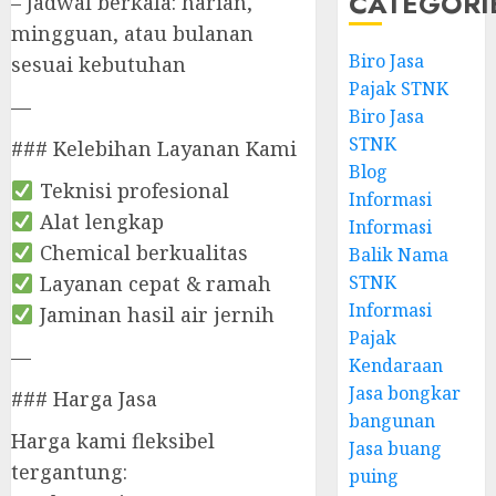
CATEGORI
– Jadwal berkala: harian,
mingguan, atau bulanan
Biro Jasa
sesuai kebutuhan
Pajak STNK
—
Biro Jasa
STNK
### Kelebihan Layanan Kami
Blog
Teknisi profesional
Informasi
Alat lengkap
Informasi
Chemical berkualitas
Balik Nama
Layanan cepat & ramah
STNK
Informasi
Jaminan hasil air jernih
Pajak
—
Kendaraan
Jasa bongkar
### Harga Jasa
bangunan
Harga kami fleksibel
Jasa buang
tergantung:
puing