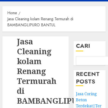
Menu
Home
Jasa Cleaning kolam Renang Termurah di
BAMBANGLIPURO BANTUL
Jasa
CARI
Cleaning
kolam
Renang
RECENT
Termurah
POSTS
di
Jasa Coring
BAMBANGLIPURO
Beton
Terdekat|Ter