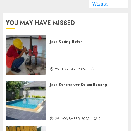
Wisata
YOU MAY HAVE MISSED
Jasa Coring Beton
Jasa Coring Beton
Terdekat|Termurah|Presisi|Pro
di PONOROGO
25 FEBRUARI 2026
0
Jasa Konstraktor Kolam Renang
Jasa Kontraktor Kolam
Renang Yang Melayani di
Seluruh Jawa dan Jabotabek
Hub : 087838732426
29 NOVEMBER 2025
0