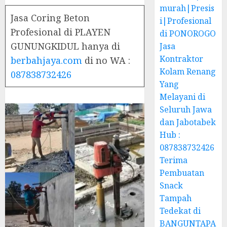
murah|Presis
Jasa Coring Beton
i|Profesional
Profesional di PLAYEN
di PONOROGO
GUNUNGKIDUL hanya di
Jasa
Kontraktor
berbahjaya.com
di no WA :
Kolam Renang
087838732426
Yang
Melayani di
Seluruh Jawa
dan Jabotabek
Hub :
087838732426
Terima
Pembuatan
Snack
Tampah
Tedekat di
BANGUNTAPA