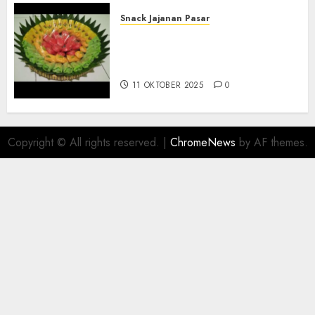
Snack Jajanan Pasar
Terima Pesanan Snack
Tampah Telengkap di
PAJANGAN BANTUL
11 OKTOBER 2025
0
Copyright © All rights reserved.
|
ChromeNews
by AF themes.