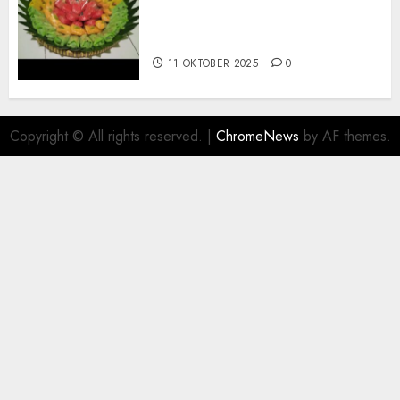
Terima Pesanan Snack
Tampah Telengkap di
PAJANGAN BANTUL
11 OKTOBER 2025
0
Copyright © All rights reserved.
|
ChromeNews
by AF themes.