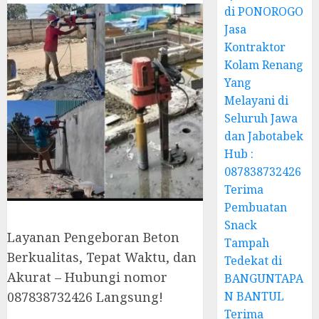
di PONOROGO
Jasa
Kontraktor
Kolam Renang
Yang
Melayani di
Seluruh Jawa
dan Jabotabek
Hub :
087838732426
Terima
Pembuatan
Snack
Layanan Pengeboran Beton
Tampah
Berkualitas, Tepat Waktu, dan
Tedekat di
Akurat – Hubungi nomor
BANGUNTAPA
N BANTUL
087838732426 Langsung!
Terima