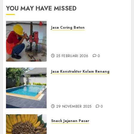
YOU MAY HAVE MISSED
Jasa Coring Beton
Jasa Coring Beton
Terdekat|Termurah|Presisi|Pro
di PONOROGO
25 FEBRUARI 2026
0
Jasa Konstraktor Kolam Renang
Jasa Kontraktor Kolam
Renang Yang Melayani di
Seluruh Jawa dan Jabotabek
Hub : 087838732426
29 NOVEMBER 2025
0
Snack Jajanan Pasar
Terima Pembuatan Snack