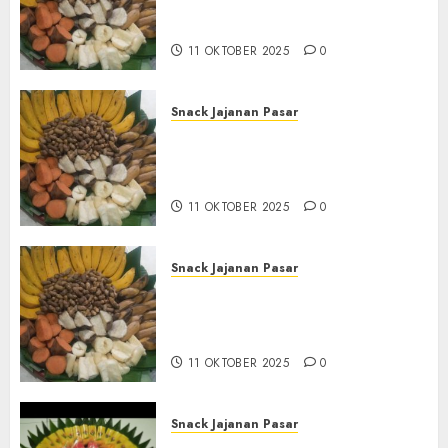
Tampah Tedekat di
BANGUNTAPAN BANTUL
11 OKTOBER 2025
0
Snack Jajanan Pasar
Terima Pesanan Snack
Tampah Tedekat di SANDEN
BANTUL
11 OKTOBER 2025
0
Snack Jajanan Pasar
Terima Pembuatan Snack
Tampah Telengkap di
KASIHAN BANTUL
11 OKTOBER 2025
0
Snack Jajanan Pasar