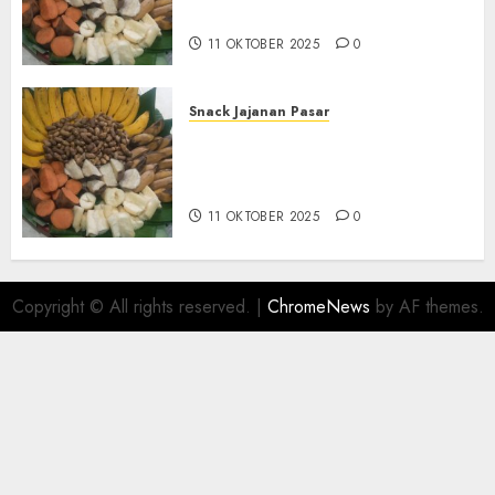
BANTUL
11 OKTOBER 2025
0
Snack Jajanan Pasar
Terima Pembuatan Snack
Tampah Telengkap di
KASIHAN BANTUL
11 OKTOBER 2025
0
Copyright © All rights reserved.
|
ChromeNews
by AF themes.