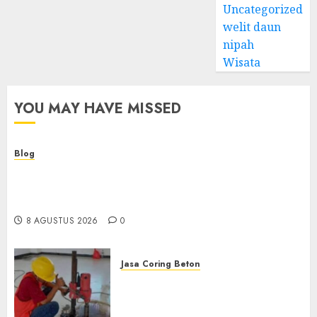
Uncategorized
welit daun
nipah
Wisata
YOU MAY HAVE MISSED
Blog
Kemenkes Siapkan 40 Robot Bedah, Layanan
Operasi Ginekologi Presisi Kian Bisa Diakses
Masyarakat
8 AGUSTUS 2026
0
Jasa Coring Beton
Jasa Coring Beton
Terdekat|Termurah|Presisi|Pro
di PONOROGO