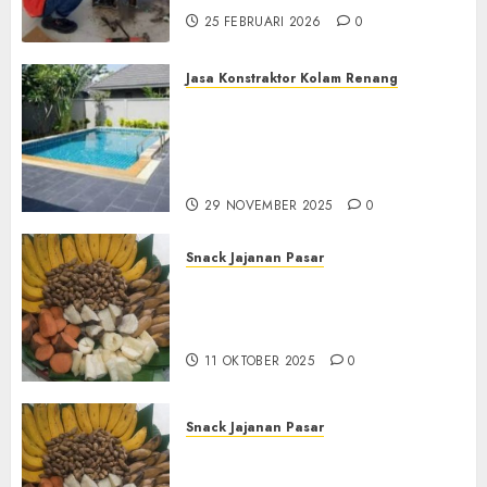
25 FEBRUARI 2026
0
Jasa Konstraktor Kolam Renang
Jasa Kontraktor Kolam
Renang Yang Melayani di
Seluruh Jawa dan Jabotabek
Hub : 087838732426
29 NOVEMBER 2025
0
Snack Jajanan Pasar
Terima Pembuatan Snack
Tampah Tedekat di
BANGUNTAPAN BANTUL
11 OKTOBER 2025
0
Snack Jajanan Pasar
Terima Pesanan Snack
Tampah Tedekat di SANDEN