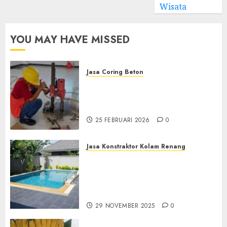
Wisata
YOU MAY HAVE MISSED
Jasa Coring Beton
Jasa Coring Beton
Terdekat|Termurah|Presisi|Pro
di PONOROGO
25 FEBRUARI 2026
0
Jasa Konstraktor Kolam Renang
Jasa Kontraktor Kolam
Renang Yang Melayani di
Seluruh Jawa dan Jabotabek
Hub : 087838732426
29 NOVEMBER 2025
0