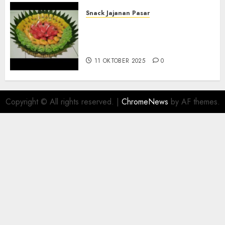
Snack Jajanan Pasar
Terima Pesanan Snack
Tampah Telengkap di
PAJANGAN BANTUL
11 OKTOBER 2025
0
Copyright © All rights reserved.
|
ChromeNews
by AF themes.