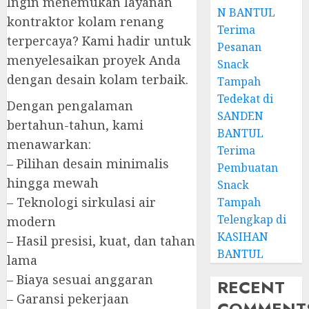
Ingin menemukan layanan
N BANTUL
kontraktor kolam renang
Terima
terpercaya? Kami hadir untuk
Pesanan
menyelesaikan proyek Anda
Snack
dengan desain kolam terbaik.
Tampah
Tedekat di
Dengan pengalaman
SANDEN
bertahun-tahun, kami
BANTUL
menawarkan:
Terima
– Pilihan desain minimalis
Pembuatan
hingga mewah
Snack
– Teknologi sirkulasi air
Tampah
Telengkap di
modern
KASIHAN
– Hasil presisi, kuat, dan tahan
BANTUL
lama
– Biaya sesuai anggaran
RECENT
– Garansi pekerjaan
COMMENT