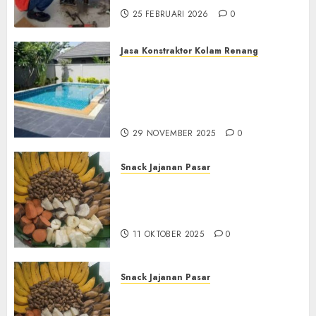
25 FEBRUARI 2026
0
Jasa Konstraktor Kolam Renang
Jasa Kontraktor Kolam
Renang Yang Melayani di
Seluruh Jawa dan Jabotabek
Hub : 087838732426
29 NOVEMBER 2025
0
Snack Jajanan Pasar
Terima Pembuatan Snack
Tampah Tedekat di
BANGUNTAPAN BANTUL
11 OKTOBER 2025
0
Snack Jajanan Pasar
Terima Pesanan Snack
Tampah Tedekat di SANDEN