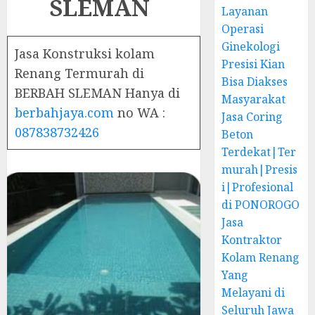
SLEMAN
Layanan
Operasi
Ginekologi
Jasa Konstruksi kolam
Presisi Kian
Renang Termurah di
Bisa Diakses
BERBAH SLEMAN Hanya di
Masyarakat
berbahjaya.com
no WA :
Jasa Coring
087838732426
Beton
Terdekat|Ter
murah|Presis
i|Profesional
di PONOROGO
Jasa
Kontraktor
Kolam Renang
Yang
Melayani di
Seluruh Jawa