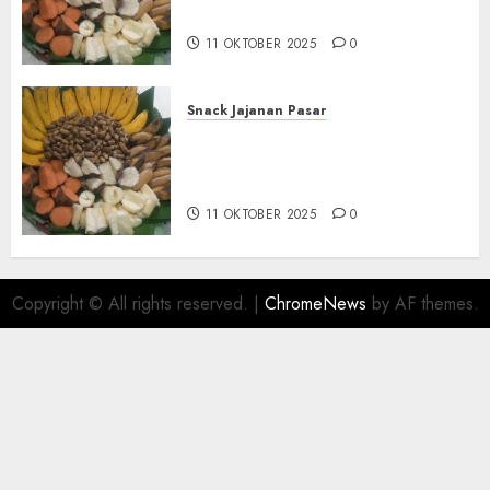
BANTUL
11 OKTOBER 2025
0
Snack Jajanan Pasar
Terima Pembuatan Snack
Tampah Telengkap di
KASIHAN BANTUL
11 OKTOBER 2025
0
Copyright © All rights reserved.
|
ChromeNews
by AF themes.