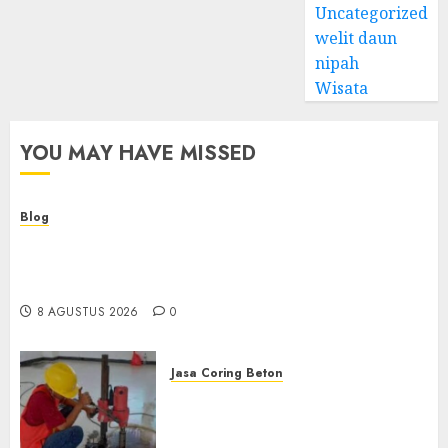
Uncategorized
welit daun
nipah
Wisata
YOU MAY HAVE MISSED
Blog
Kemenkes Siapkan 40 Robot Bedah, Layanan
Operasi Ginekologi Presisi Kian Bisa Diakses
Masyarakat
8 AGUSTUS 2026
0
Jasa Coring Beton
Jasa Coring Beton
Terdekat|Termurah|Presisi|Pro
di PONOROGO