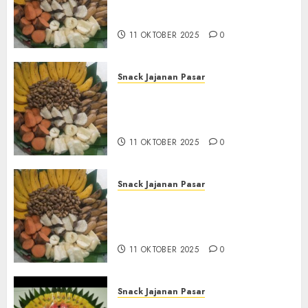
Tampah Tedekat di
BANGUNTAPAN BANTUL
11 OKTOBER 2025
0
Snack Jajanan Pasar
Terima Pesanan Snack
Tampah Tedekat di SANDEN
BANTUL
11 OKTOBER 2025
0
Snack Jajanan Pasar
Terima Pembuatan Snack
Tampah Telengkap di
KASIHAN BANTUL
11 OKTOBER 2025
0
Snack Jajanan Pasar