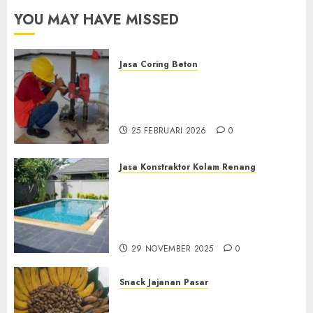
YOU MAY HAVE MISSED
Jasa Coring Beton
Jasa Coring Beton
Terdekat|Termurah|Presisi|Pro
di PONOROGO
25 FEBRUARI 2026
0
Jasa Konstraktor Kolam Renang
Jasa Kontraktor Kolam
Renang Yang Melayani di
Seluruh Jawa dan Jabotabek
Hub : 087838732426
29 NOVEMBER 2025
0
Snack Jajanan Pasar
Terima Pembuatan Snack