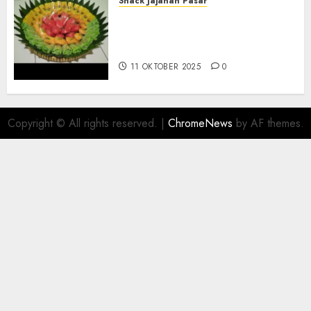
Snack Jajanan Pasar
Terima Pesanan Snack
Tampah Telengkap di
PAJANGAN BANTUL
11 OKTOBER 2025
0
Copyright © All rights reserved.
|
ChromeNews
by AF themes.