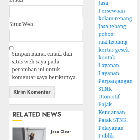
Jasa
Persewaan
kolam renang
Situs Web
Jasa tebang
pohon
jual lisplang
kertas gesek
Simpan nama, email, dan
kontak
situs web saya pada
Layanan
peramban ini untuk
Layanan
komentar saya berikutnya.
Perpanjangan
STNK
Otomotif
Pajak
Kendaraan
RELATED NEWS
Pajak STNK
Pelayanan
Jasa Cleaning gedung
Publik
Terima