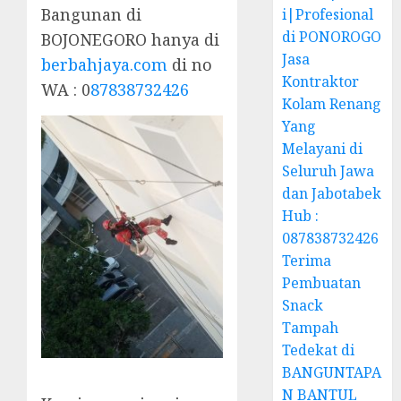
Bangunan di
i|Profesional
di PONOROGO
BOJONEGORO hanya di
Jasa
berbahjaya.com
di no
Kontraktor
WA : 0
87838732426
Kolam Renang
Yang
Melayani di
Seluruh Jawa
dan Jabotabek
Hub :
087838732426
Terima
Pembuatan
Snack
Tampah
Tedekat di
BANGUNTAPA
N BANTUL