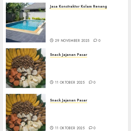
Jasa Konstraktor Kolam Renang
Jasa Kontraktor Kolam
Renang Yang Melayani di
Seluruh Jawa dan Jabotabek
Hub : 087838732426
29 NOVEMBER 2025
0
Snack Jajanan Pasar
Terima Pembuatan Snack
Tampah Tedekat di
BANGUNTAPAN BANTUL
11 OKTOBER 2025
0
Snack Jajanan Pasar
Terima Pesanan Snack
Tampah Tedekat di SANDEN
BANTUL
11 OKTOBER 2025
0