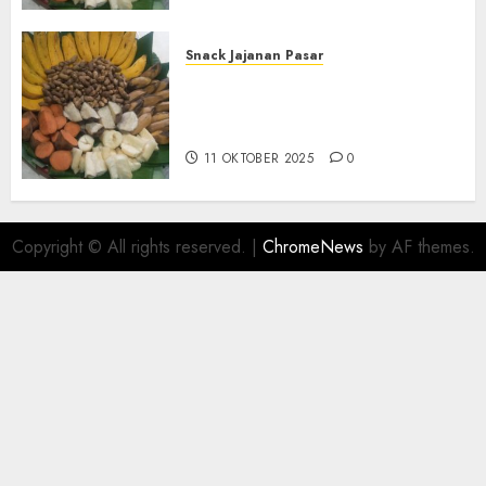
Snack Jajanan Pasar
Terima Pembuatan Snack
Tampah Telengkap di
KASIHAN BANTUL
11 OKTOBER 2025
0
Copyright © All rights reserved.
|
ChromeNews
by AF themes.