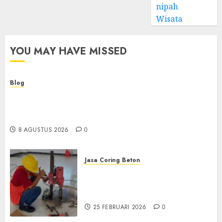
nipah
Wisata
YOU MAY HAVE MISSED
Blog
Kemenkes Siapkan 40 Robot Bedah, Layanan
Operasi Ginekologi Presisi Kian Bisa Diakses
Masyarakat
8 AGUSTUS 2026
0
Jasa Coring Beton
Jasa Coring Beton
Terdekat|Termurah|Presisi|Pro
di PONOROGO
25 FEBRUARI 2026
0