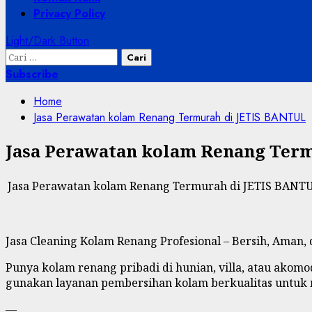
Privacy Policy
Light/Dark Button
Cari
untuk:
Subscribe
Home
Jasa Perawatan kolam Renang Termurah di JETIS BANTUL
Jasa Perawatan kolam Renang Ter
Jasa Perawatan kolam Renang Termurah di JETIS BANT
Jasa Cleaning Kolam Renang Profesional – Bersih, Aman, 
Punya kolam renang pribadi di hunian, villa, atau akomod
gunakan layanan pembersihan kolam berkualitas untuk me
—