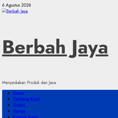
Skip
6 Agustus 2026
to
content
Berbah Jaya
Menyediakan Produk dan Jasa
Primary
Home
Menu
Tentang Kami
Galeri
Harga
Kontak Kami