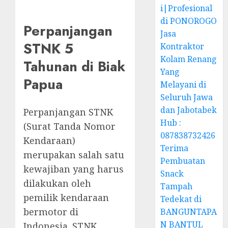
i|Profesional
di PONOROGO
Perpanjangan
Jasa
STNK 5
Kontraktor
Kolam Renang
Tahunan di Biak
Yang
Papua
Melayani di
Seluruh Jawa
dan Jabotabek
Perpanjangan STNK
Hub :
(Surat Tanda Nomor
087838732426
Kendaraan)
Terima
merupakan salah satu
Pembuatan
kewajiban yang harus
Snack
dilakukan oleh
Tampah
pemilik kendaraan
Tedekat di
bermotor di
BANGUNTAPA
N BANTUL
Indonesia. STNK