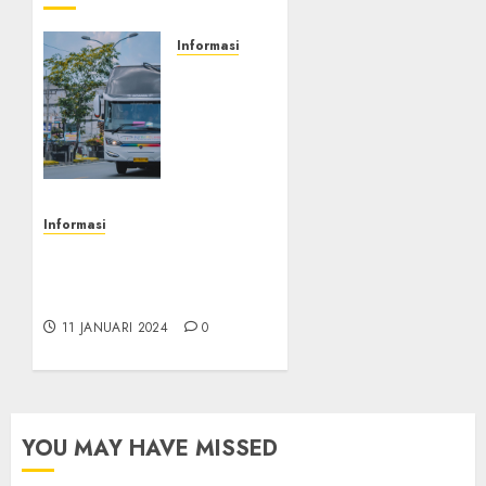
Informasi
Jual
Kertas
Gesek
Pajak
Kendaraan
Terdekat
di
Informasi
Gunungkidul
Jasa Perpanjangan STNK
–
5 Tahunan di Panjang
087838732426
Sumatera Barat
11 JANUARI 2024
0
11
JANUARI
2024
0
YOU MAY HAVE MISSED