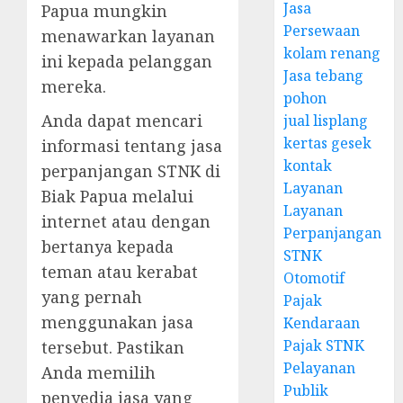
Jasa
Papua mungkin
Persewaan
menawarkan layanan
kolam renang
ini kepada pelanggan
Jasa tebang
mereka.
pohon
Anda dapat mencari
jual lisplang
kertas gesek
informasi tentang jasa
kontak
perpanjangan STNK di
Layanan
Biak Papua melalui
Layanan
internet atau dengan
Perpanjangan
bertanya kepada
STNK
teman atau kerabat
Otomotif
yang pernah
Pajak
menggunakan jasa
Kendaraan
Pajak STNK
tersebut. Pastikan
Pelayanan
Anda memilih
Publik
penyedia jasa yang