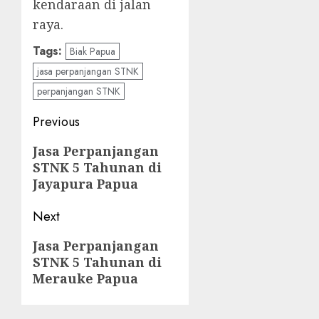
kendaraan di jalan
raya.
Tags:
Biak Papua
jasa perpanjangan STNK
perpanjangan STNK
Post
Previous
navigation
Previous
Jasa Perpanjangan
STNK 5 Tahunan di
post:
Jayapura Papua
Next
Next
Jasa Perpanjangan
STNK 5 Tahunan di
post:
Merauke Papua