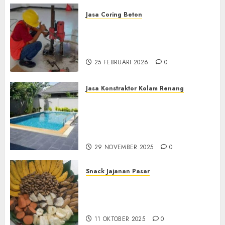
Jasa Coring Beton
Jasa Coring Beton
Terdekat|Termurah|Presisi|Pro
di PONOROGO
25 FEBRUARI 2026
0
Jasa Konstraktor Kolam Renang
Jasa Kontraktor Kolam
Renang Yang Melayani di
Seluruh Jawa dan Jabotabek
Hub : 087838732426
29 NOVEMBER 2025
0
Snack Jajanan Pasar
Terima Pembuatan Snack
Tampah Tedekat di
BANGUNTAPAN BANTUL
11 OKTOBER 2025
0