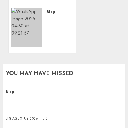
8 AGUSTUS 2026
0
Blog
Layanan
Perawatan
Gedung
Bertingkat
di
NGAMPRAH
5 MEI 2025
0
YOU MAY HAVE MISSED
Blog
Kemenkes Siapkan 40 Robot Bedah, Layanan
Operasi Ginekologi Presisi Kian Bisa Diakses
Masyarakat
8 AGUSTUS 2026
0