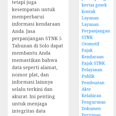
tetapi juga
kertas gesek
kesempatan untuk
kontak
memperbarui
Layanan
informasi kendaraan
Layanan
Anda. Jasa
Perpanjangan
STNK
perpanjangan STNK 5
Otomotif
Tahunan di Solo dapat
Pajak
membantu Anda
Kendaraan
memastikan bahwa
Pajak STNK
data seperti alamat,
Pelayanan
nomor plat, dan
Publik
informasi lainnya
Pembuatan
selalu terkini dan
Akte
Kelahiran
akurat. Ini penting
Pengurusan
untuk menjaga
Dokumen
integritas data
Perizinan