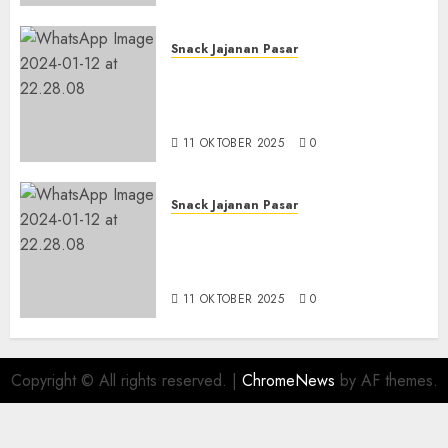
Snack Jajanan Pasar
Terima Pesanan Snack
Tampah Tedekat di SANDEN
BANTUL
11 OKTOBER 2025
0
Snack Jajanan Pasar
Terima Pembuatan Snack
Tampah Telengkap di
KASIHAN BANTUL
11 OKTOBER 2025
0
Copyright © All rights reserved.
|
ChromeNews
by AF themes.