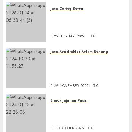
Jasa Coring Beton
Jasa Coring Beton
Terdekat|Termurah|Presisi|Pro
di PONOROGO
25 FEBRUARI 2026
0
Jasa Konstraktor Kolam Renang
Jasa Kontraktor Kolam
Renang Yang Melayani di
Seluruh Jawa dan Jabotabek
Hub : 087838732426
29 NOVEMBER 2025
0
Snack Jajanan Pasar
Terima Pembuatan Snack
Tampah Tedekat di
BANGUNTAPAN BANTUL
11 OKTOBER 2025
0