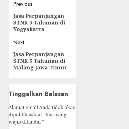
Post
Previous
navigation
Previous
Jasa Perpanjangan
STNK 5 Tahunan di
post:
Yogyakarta
Next
Next
Jasa Perpanjangan
STNK 5 Tahunan di
post:
Malang Jawa Timur
Tinggalkan Balasan
Alamat email Anda tidak akan
dipublikasikan.
Ruas yang
wajib ditandai
*