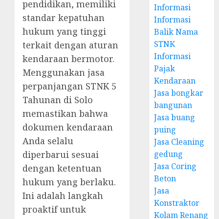
pendidikan, memiliki
Informasi
standar kepatuhan
Informasi
hukum yang tinggi
Balik Nama
STNK
terkait dengan aturan
Informasi
kendaraan bermotor.
Pajak
Menggunakan jasa
Kendaraan
perpanjangan STNK 5
Jasa bongkar
Tahunan di Solo
bangunan
memastikan bahwa
Jasa buang
dokumen kendaraan
puing
Anda selalu
Jasa Cleaning
diperbarui sesuai
gedung
Jasa Coring
dengan ketentuan
Beton
hukum yang berlaku.
Jasa
Ini adalah langkah
Konstraktor
proaktif untuk
Kolam Renang