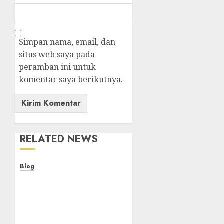
Simpan nama, email, dan
situs web saya pada
peramban ini untuk
komentar saya berikutnya.
RELATED NEWS
Blog
Kemenkes Siapkan 40
Robot Bedah, Layanan
Operasi Ginekologi
Presisi Kian Bisa Diakses
Masyarakat