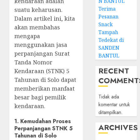
kendaraan adalah
N BANTUL
Terima
suatu keharusan.
Pesanan
Dalam artikel ini, kita
Snack
akan membahas
Tampah
mengapa
Tedekat di
menggunakan jasa
SANDEN
perpanjangan Surat
BANTUL
Tanda Nomor
RECENT
Kendaraan (STNK) 5
COMMENT
Tahunan di Solo dapat
memberikan manfaat
Tidak ada
besar bagi pemilik
komentar untuk
kendaraan.
ditampilkan.
1.
Kemudahan Proses
ARCHIVES
Perpanjangan STNK 5
Tahunan di Solo