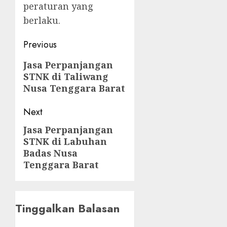
peraturan yang
berlaku.
Post
Previous
navigation
Previous
Jasa Perpanjangan
STNK di Taliwang
post:
Nusa Tenggara Barat
Next
Jasa Perpanjangan
Next
STNK di Labuhan
post:
Badas Nusa
Tenggara Barat
Tinggalkan Balasan