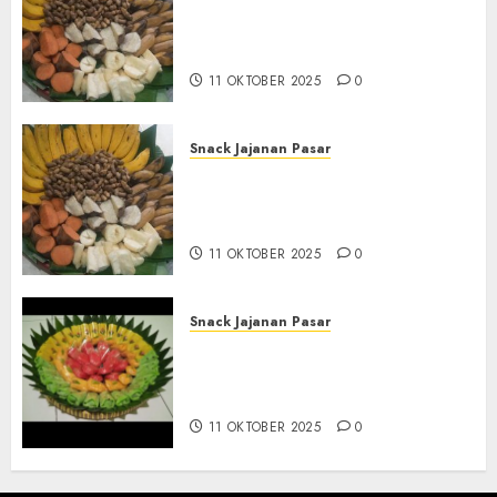
Terima Pesanan Snack
Tampah Tedekat di SANDEN
BANTUL
11 OKTOBER 2025
0
Snack Jajanan Pasar
Terima Pembuatan Snack
Tampah Telengkap di
KASIHAN BANTUL
11 OKTOBER 2025
0
Snack Jajanan Pasar
Terima Pesanan Snack
Tampah Telengkap di
PAJANGAN BANTUL
11 OKTOBER 2025
0