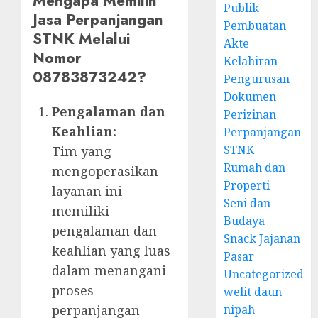
Mengapa Memilih
Publik
Jasa Perpanjangan
Pembuatan
STNK Melalui
Akte
Nomor
Kelahiran
08783873242?
Pengurusan
Dokumen
Pengalaman dan
Perizinan
Keahlian:
Perpanjangan
STNK
Tim yang
Rumah dan
mengoperasikan
Properti
layanan ini
Seni dan
memiliki
Budaya
pengalaman dan
Snack Jajanan
keahlian yang luas
Pasar
dalam menangani
Uncategorized
proses
welit daun
nipah
perpanjangan