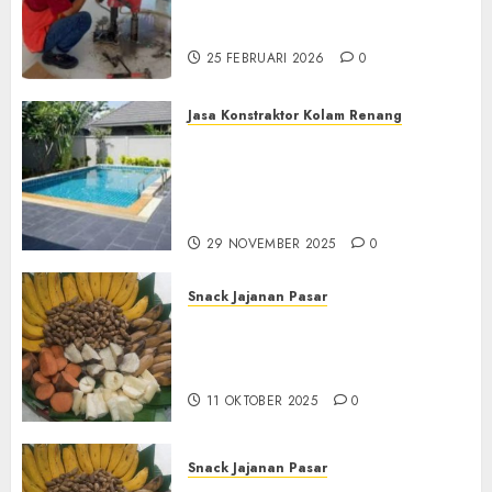
Terdekat|Termurah|Presisi|Pro
di PONOROGO
25 FEBRUARI 2026
0
Jasa Konstraktor Kolam Renang
Jasa Kontraktor Kolam
Renang Yang Melayani di
Seluruh Jawa dan Jabotabek
Hub : 087838732426
29 NOVEMBER 2025
0
Snack Jajanan Pasar
Terima Pembuatan Snack
Tampah Tedekat di
BANGUNTAPAN BANTUL
11 OKTOBER 2025
0
Snack Jajanan Pasar