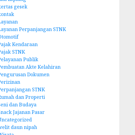
kertas gesek
kontak
Layanan
Layanan Perpanjangan STNK
Otomotif
Pajak Kendaraan
Pajak STNK
Pelayanan Publik
Pembuatan Akte Kelahiran
Pengurusan Dokumen
Perizinan
Perpanjangan STNK
Rumah dan Properti
Seni dan Budaya
Snack Jajanan Pasar
Uncategorized
welit daun nipah
Wisata