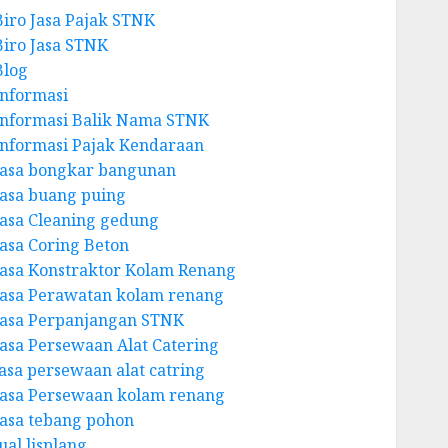
Biro Jasa Pajak STNK
Biro Jasa STNK
Blog
Informasi
Informasi Balik Nama STNK
Informasi Pajak Kendaraan
Jasa bongkar bangunan
Jasa buang puing
Jasa Cleaning gedung
Jasa Coring Beton
Jasa Konstraktor Kolam Renang
Jasa Perawatan kolam renang
Jasa Perpanjangan STNK
Jasa Persewaan Alat Catering
jasa persewaan alat catring
Jasa Persewaan kolam renang
Jasa tebang pohon
ual lisplang