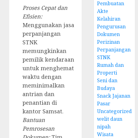
Pembuatan
Proses Cepat dan
Akte
Efisien:
Kelahiran
Menggunakan jasa
Pengurusan
perpanjangan
Dokumen
STNK
Perizinan
Perpanjangan
memungkinkan
STNK
pemilik kendaraan
Rumah dan
untuk menghemat
Properti
waktu dengan
Seni dan
meminimalkan
Budaya
antrian dan
Snack Jajanan
penantian di
Pasar
kantor Samsat.
Uncategorized
welit daun
Bantuan
nipah
Pemrosesan
Wisata
Dokumen:
Tim