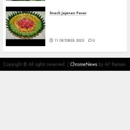
Snack Jajanan Pasar
Terima Pesanan Snack
Tampah Telengkap di
PAJANGAN BANTUL
11 OKTOBER 2025
0
Copyright © All rights reserved.
|
ChromeNews
by AF themes.