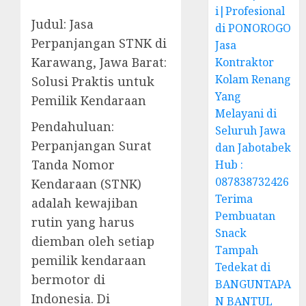
i|Profesional
Judul: Jasa
di PONOROGO
Perpanjangan STNK di
Jasa
Karawang, Jawa Barat:
Kontraktor
Kolam Renang
Solusi Praktis untuk
Yang
Pemilik Kendaraan
Melayani di
Pendahuluan:
Seluruh Jawa
Perpanjangan Surat
dan Jabotabek
Tanda Nomor
Hub :
087838732426
Kendaraan (STNK)
Terima
adalah kewajiban
Pembuatan
rutin yang harus
Snack
diemban oleh setiap
Tampah
pemilik kendaraan
Tedekat di
bermotor di
BANGUNTAPA
Indonesia. Di
N BANTUL