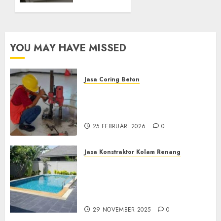
SAMPANG
5 MEI 2025
0
YOU MAY HAVE MISSED
Jasa Coring Beton
Jasa Coring Beton
Terdekat|Termurah|Presisi|Pro
di PONOROGO
25 FEBRUARI 2026
0
Jasa Konstraktor Kolam Renang
Jasa Kontraktor Kolam
Renang Yang Melayani di
Seluruh Jawa dan Jabotabek
Hub : 087838732426
29 NOVEMBER 2025
0