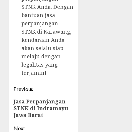
STNK Anda. Dengan
bantuan jasa
perpanjangan
STNK di Karawang,
kendaraan Anda
akan selalu siap
melaju dengan
legalitas yang
terjamin!
Post
Previous
navigation
Previous
Jasa Perpanjangan
STNK di Indramayu
post:
Jawa Barat
Next