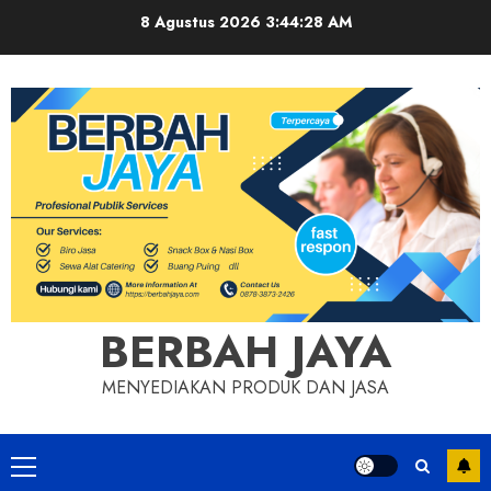
Skip
8 Agustus 2026
3:44:29 AM
to
content
BERBAH JAYA
MENYEDIAKAN PRODUK DAN JASA
Primary