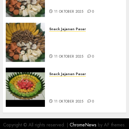
BANTUL
11 OKTOBER 2025
0
Snack Jajanan Pasar
Terima Pembuatan Snack
Tampah Telengkap di
KASIHAN BANTUL
11 OKTOBER 2025
0
Snack Jajanan Pasar
Terima Pesanan Snack
Tampah Telengkap di
PAJANGAN BANTUL
11 OKTOBER 2025
0
Copyright © All rights reserved.
|
ChromeNews
by AF themes.