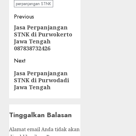
perpanjangan STNK
Post
Previous
navigation
Jasa Perpanjangan
Previous
STNK di Purwokerto
post:
Jawa Tengah
087838732426
Next
Next
Jasa Perpanjangan
STNK di Purwodadi
post:
Jawa Tengah
Tinggalkan Balasan
Alamat email Anda tidak akan