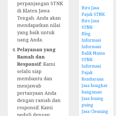
perpanjangan STNK
Biro Jasa
di Klaten Jawa
Pajak STNK
Tengah. Anda akan
Biro Jasa
mendapatkan nilai
STNK
yang baik untuk
Blog
uang Anda.
Informasi
Informasi
Pelayanan yang
Balik Nama
Ramah dan
STNK
Responsif
: Kami
Informasi
selalu siap
Pajak
membantu dan
Kendaraan
menjawab
Jasa bongkar
bangunan
pertanyaan Anda
Jasa buang
dengan ramah dan
puing
responsif. Kami
Jasa Cleaning
peduli dengan