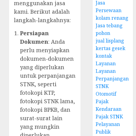
menggunakan jasa
Jasa
Persewaan
kami. Berikut adalah
kolam renang
langkah-langkahnya:
Jasa tebang
Persiapan
pohon
jual lisplang
Dokumen
: Anda
kertas gesek
perlu menyiapkan
kontak
dokumen-dokumen
Layanan
yang diperlukan
Layanan
untuk perpanjangan
Perpanjangan
STNK, seperti
STNK
fotokopi KTP,
Otomotif
fotokopi STNK lama,
Pajak
Kendaraan
fotokopi BPKB, dan
Pajak STNK
surat-surat lain
Pelayanan
yang mungkin
Publik
diperlukan.