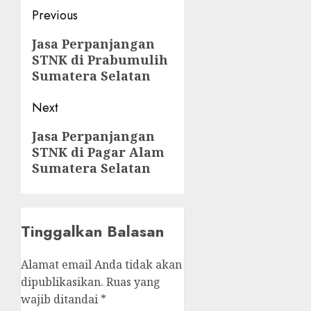
Post
Previous
navigation
Previous
Jasa Perpanjangan
STNK di Prabumulih
post:
Sumatera Selatan
Next
Next
Jasa Perpanjangan
STNK di Pagar Alam
post:
Sumatera Selatan
Tinggalkan Balasan
Alamat email Anda tidak akan
dipublikasikan.
Ruas yang
wajib ditandai
*