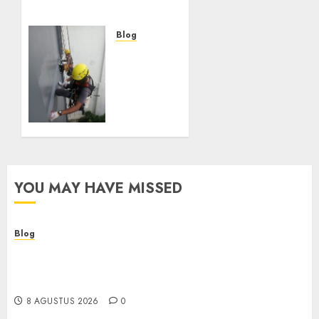
Masyarakat
8 AGUSTUS 2026
0
Blog
Layanan
Perawatan
Gedung
Bertingkat
di
NGAMPRAH
5 MEI 2025
0
YOU MAY HAVE MISSED
Blog
Kemenkes Siapkan 40 Robot Bedah, Layanan
Operasi Ginekologi Presisi Kian Bisa Diakses
Masyarakat
8 AGUSTUS 2026
0