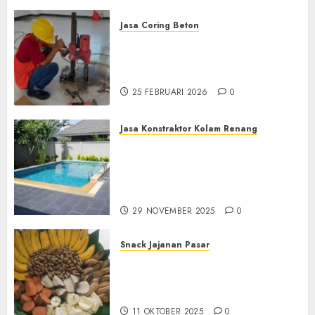
Jasa Coring Beton
Jasa Coring Beton
Terdekat|Termurah|Presisi|Pro
di PONOROGO
25 FEBRUARI 2026
0
Jasa Konstraktor Kolam Renang
Jasa Kontraktor Kolam
Renang Yang Melayani di
Seluruh Jawa dan Jabotabek
Hub : 087838732426
29 NOVEMBER 2025
0
Snack Jajanan Pasar
Terima Pembuatan Snack
Tampah Tedekat di
BANGUNTAPAN BANTUL
11 OKTOBER 2025
0