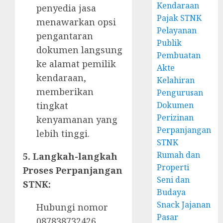
Kendaraan
penyedia jasa
Pajak STNK
menawarkan opsi
Pelayanan
pengantaran
Publik
dokumen langsung
Pembuatan
ke alamat pemilik
Akte
kendaraan,
Kelahiran
memberikan
Pengurusan
tingkat
Dokumen
Perizinan
kenyamanan yang
Perpanjangan
lebih tinggi.
STNK
Rumah dan
5. Langkah-langkah
Properti
Proses Perpanjangan
Seni dan
STNK:
Budaya
Snack Jajanan
Hubungi nomor
Pasar
087838732426