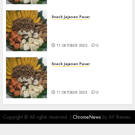
Snack Jajanan Pasar
Terima Pesanan Snack
Tampah Tedekat di SANDEN
BANTUL
11 OKTOBER 2025
0
Snack Jajanan Pasar
Terima Pembuatan Snack
Tampah Telengkap di
KASIHAN BANTUL
11 OKTOBER 2025
0
Copyright © All rights reserved.
|
ChromeNews
by AF themes.