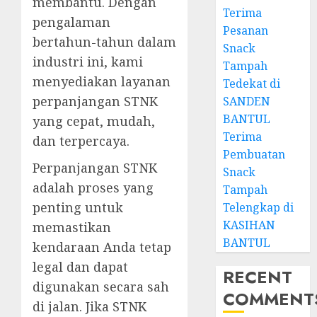
membantu. Dengan
Terima
pengalaman
Pesanan
bertahun-tahun dalam
Snack
industri ini, kami
Tampah
menyediakan layanan
Tedekat di
perpanjangan STNK
SANDEN
BANTUL
yang cepat, mudah,
Terima
dan terpercaya.
Pembuatan
Perpanjangan STNK
Snack
adalah proses yang
Tampah
penting untuk
Telengkap di
KASIHAN
memastikan
BANTUL
kendaraan Anda tetap
legal dan dapat
RECENT
digunakan secara sah
COMMENT
di jalan. Jika STNK