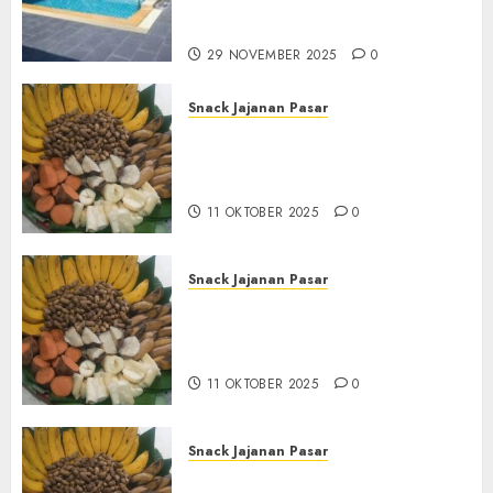
Seluruh Jawa dan Jabotabek
Hub : 087838732426
29 NOVEMBER 2025
0
Snack Jajanan Pasar
Terima Pembuatan Snack
Tampah Tedekat di
BANGUNTAPAN BANTUL
11 OKTOBER 2025
0
Snack Jajanan Pasar
Terima Pesanan Snack
Tampah Tedekat di SANDEN
BANTUL
11 OKTOBER 2025
0
Snack Jajanan Pasar
Terima Pembuatan Snack