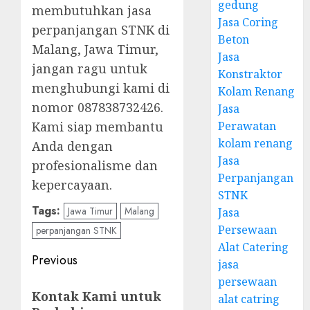
gedung
membutuhkan jasa
Jasa Coring
perpanjangan STNK di
Beton
Malang, Jawa Timur,
Jasa
jangan ragu untuk
Konstraktor
menghubungi kami di
Kolam Renang
nomor 087838732426.
Jasa
Kami siap membantu
Perawatan
kolam renang
Anda dengan
Jasa
profesionalisme dan
Perpanjangan
kepercayaan.
STNK
Tags:
Jawa Timur
Malang
Jasa
Persewaan
perpanjangan STNK
Alat Catering
Post
Previous
jasa
navigation
persewaan
Previous
Kontak Kami untuk
alat catring
post: