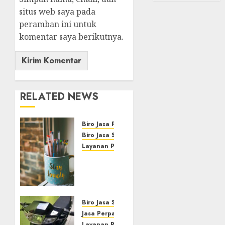
situs web saya pada
peramban ini untuk
komentar saya berikutnya.
RELATED NEWS
Biro Jasa Pajak STNK
Biro Jasa STNK
Layanan Perpanjangan STNK
Biro
Jasa
Pajak
STNK
Terdekat
Biro Jasa STNK
Di
Jasa Perpanjangan STNK
Magelang
Layanan Perpanjangan STNK