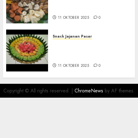
Tampah Telengkap di
KASIHAN BANTUL
11 OKTOBER 2025
0
Snack Jajanan Pasar
Terima Pesanan Snack
Tampah Telengkap di
PAJANGAN BANTUL
11 OKTOBER 2025
0
Copyright © All rights reserved.
|
ChromeNews
by AF themes.