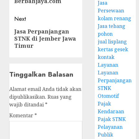
Berbahjaya.com
Jasa
Persewaan
Next
kolam renang
Jasa tebang
Next
Jasa Perpanjangan
pohon
STNK di Jember Jawa
post:
jual lisplang
Timur
kertas gesek
kontak
Layanan
Tinggalkan Balasan
Layanan
Perpanjangan
STNK
Alamat email Anda tidak akan
Otomotif
dipublikasikan.
Ruas yang
Pajak
wajib ditandai
*
Kendaraan
Komentar
*
Pajak STNK
Pelayanan
Publik