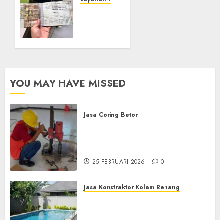
Jasa
30
Perpanjangan
JANUARI
STNK
2024
Profesional,
0
Terdekat
di
Kulonprogo
YOU MAY HAVE MISSED
29
JANUARI
2024
Jasa Coring Beton
0
Jasa Coring Beton
Terdekat|Termurah|Presisi|Pro
di PONOROGO
25 FEBRUARI 2026
0
Jasa Konstraktor Kolam Renang
Jasa Kontraktor Kolam
Renang Yang Melayani di