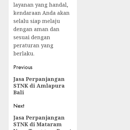
layanan yang handal,
kendaraan Anda akan
selalu siap melaju
dengan aman dan
sesuai dengan
peraturan yang
berlaku.
Post
Previous
navigation
Previous
Jasa Perpanjangan
STNK di Amlapura
post:
Bali
Next
Next
Jasa Perpanjangan
STNK di Mataram
post: