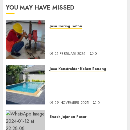
0
YOU MAY HAVE MISSED
Jasa Coring Beton
Jasa Coring Beton
Terdekat|Termurah|Presisi|Pro
di PONOROGO
25 FEBRUARI 2026
0
Jasa Konstraktor Kolam Renang
Jasa Kontraktor Kolam
Renang Yang Melayani di
Seluruh Jawa dan Jabotabek
Hub : 087838732426
29 NOVEMBER 2025
0
Snack Jajanan Pasar
Terima Pembuatan Snack