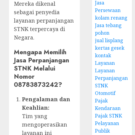
Jasa
Mereka dikenal
Persewaan
sebagai penyedia
kolam renang
layanan perpanjangan
Jasa tebang
STNK terpercaya di
pohon
Negara.
jual lisplang
kertas gesek
Mengapa Memilih
kontak
Jasa Perpanjangan
Layanan
STNK Melalui
Layanan
Nomor
Perpanjangan
08783873242?
STNK
Otomotif
Pengalaman dan
Pajak
Keahlian:
Kendaraan
Pajak STNK
Tim yang
Pelayanan
mengoperasikan
Publik
layanan ini