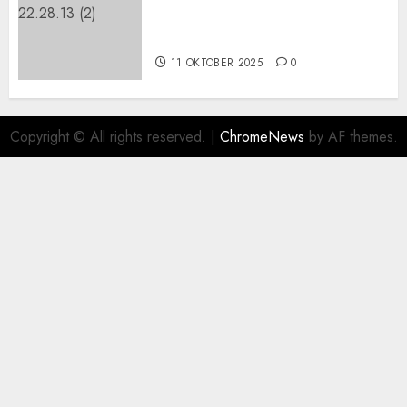
Tampah Telengkap di
PAJANGAN BANTUL
11 OKTOBER 2025
0
Copyright © All rights reserved.
|
ChromeNews
by AF themes.