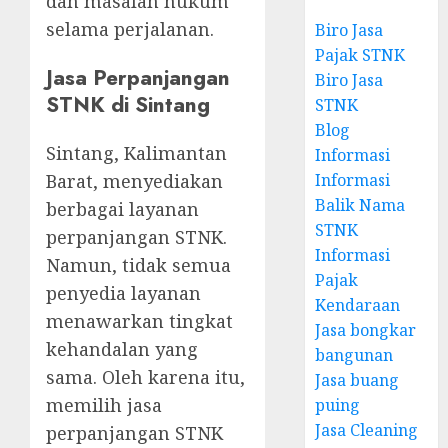
dan masalah hukum
selama perjalanan.
Biro Jasa
Pajak STNK
Jasa Perpanjangan
Biro Jasa
STNK di Sintang
STNK
Blog
Sintang, Kalimantan
Informasi
Informasi
Barat, menyediakan
Balik Nama
berbagai layanan
STNK
perpanjangan STNK.
Informasi
Namun, tidak semua
Pajak
penyedia layanan
Kendaraan
menawarkan tingkat
Jasa bongkar
kehandalan yang
bangunan
sama. Oleh karena itu,
Jasa buang
memilih jasa
puing
Jasa Cleaning
perpanjangan STNK