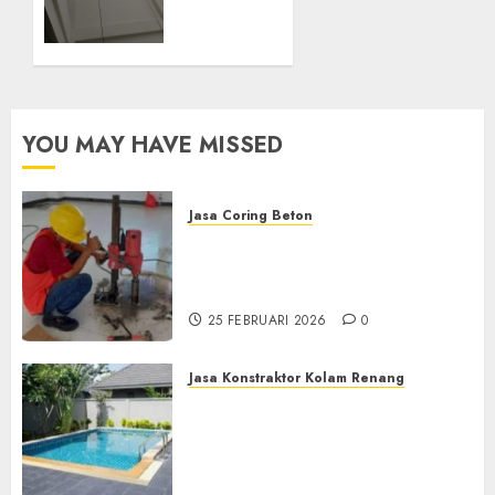
Bertingkat
di
SAMPANG
5 MEI 2025
0
YOU MAY HAVE MISSED
Jasa Coring Beton
Jasa Coring Beton
Terdekat|Termurah|Presisi|Pro
di PONOROGO
25 FEBRUARI 2026
0
Jasa Konstraktor Kolam Renang
Jasa Kontraktor Kolam
Renang Yang Melayani di
Seluruh Jawa dan Jabotabek
Hub : 087838732426