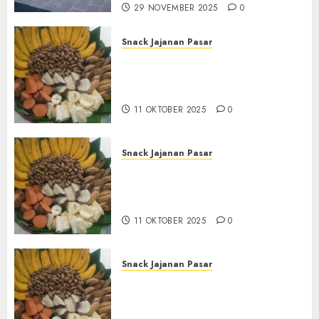
29 NOVEMBER 2025
0
Snack Jajanan Pasar
Terima Pembuatan Snack
Tampah Tedekat di
BANGUNTAPAN BANTUL
11 OKTOBER 2025
0
Snack Jajanan Pasar
Terima Pesanan Snack
Tampah Tedekat di SANDEN
BANTUL
11 OKTOBER 2025
0
Snack Jajanan Pasar
Terima Pembuatan Snack
Tampah Telengkap di
KASIHAN BANTUL