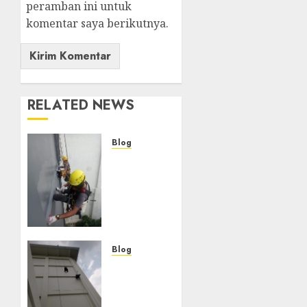
peramban ini untuk
komentar saya berikutnya.
RELATED NEWS
Blog
Layanan
Perawatan
Gedung
Bertingkat
di
NGAMPRAH
Blog
Layanan
5 MEI 2025
0
Perawatan
Gedung