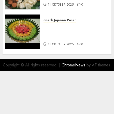
11 OKTOBER 2025
0
Snack Jajanan Pasar
Terima Pesanan Snack
Tampah Telengkap di
PAJANGAN BANTUL
11 OKTOBER 2025
0
Copyright © All rights reserved.
|
ChromeNews
by AF themes.