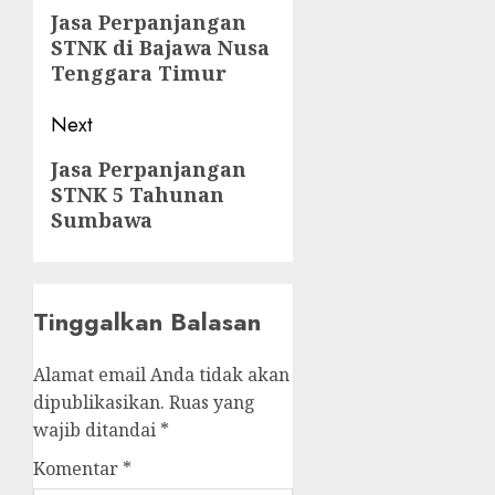
navigation
Previous
Jasa Perpanjangan
STNK di Bajawa Nusa
post:
Tenggara Timur
Next
Next
Jasa Perpanjangan
STNK 5 Tahunan
post:
Sumbawa
Tinggalkan Balasan
Alamat email Anda tidak akan
dipublikasikan.
Ruas yang
wajib ditandai
*
Komentar
*