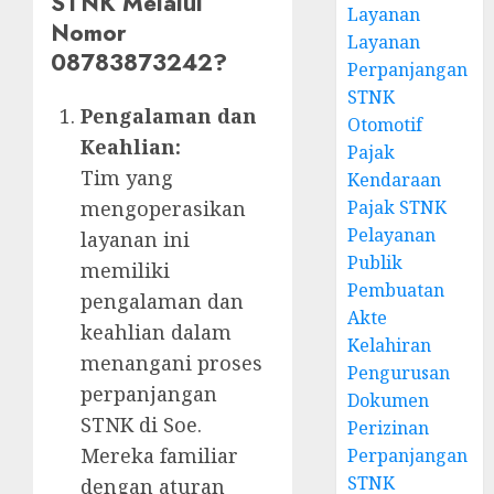
STNK Melalui
Layanan
Nomor
Layanan
08783873242?
Perpanjangan
STNK
Pengalaman dan
Otomotif
Keahlian:
Pajak
Tim yang
Kendaraan
Pajak STNK
mengoperasikan
Pelayanan
layanan ini
Publik
memiliki
Pembuatan
pengalaman dan
Akte
keahlian dalam
Kelahiran
menangani proses
Pengurusan
perpanjangan
Dokumen
STNK di Soe.
Perizinan
Mereka familiar
Perpanjangan
STNK
dengan aturan