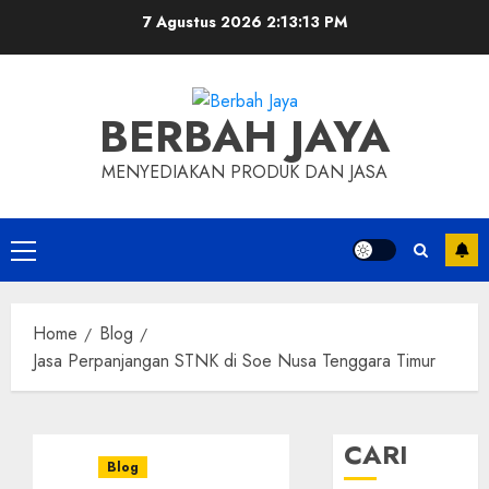
Skip
7 Agustus 2026
2:13:14 PM
to
content
BERBAH JAYA
MENYEDIAKAN PRODUK DAN JASA
Primary
Menu
Home
Blog
Jasa Perpanjangan STNK di Soe Nusa Tenggara Timur
CARI
Blog