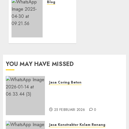
Blog
Layanan
5 MEI 2025
0
Perawatan
Gedung
Bertingkat
di
SAMPANG
5 MEI 2025
0
YOU MAY HAVE MISSED
Jasa Coring Beton
Jasa Coring Beton
Terdekat|Termurah|Presisi|Pro
di PONOROGO
25 FEBRUARI 2026
0
Jasa Konstraktor Kolam Renang