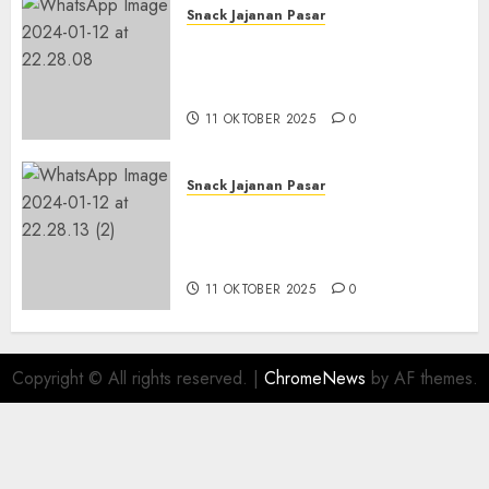
Snack Jajanan Pasar
Terima Pembuatan Snack
Tampah Telengkap di
KASIHAN BANTUL
11 OKTOBER 2025
0
Snack Jajanan Pasar
Terima Pesanan Snack
Tampah Telengkap di
PAJANGAN BANTUL
11 OKTOBER 2025
0
Copyright © All rights reserved.
|
ChromeNews
by AF themes.