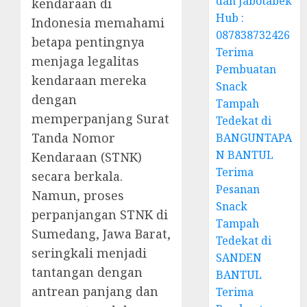
dan Jabotabek
kendaraan di
Hub :
Indonesia memahami
087838732426
betapa pentingnya
Terima
menjaga legalitas
Pembuatan
kendaraan mereka
Snack
dengan
Tampah
memperpanjang Surat
Tedekat di
Tanda Nomor
BANGUNTAPA
N BANTUL
Kendaraan (STNK)
Terima
secara berkala.
Pesanan
Namun, proses
Snack
perpanjangan STNK di
Tampah
Sumedang, Jawa Barat,
Tedekat di
seringkali menjadi
SANDEN
tantangan dengan
BANTUL
antrean panjang dan
Terima