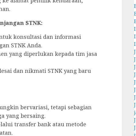
ke alamat pemilik kendaraan,
nan.
anjangan STNK:
tuk konsultasi dan informasi
gan STNK Anda.
en yang diperlukan kepada tim jasa
lesai dan nikmati STNK yang baru
ngkin bervariasi, tetapi sebagian
a yang bersaing.
alui transfer bank atau metode
atan.
j