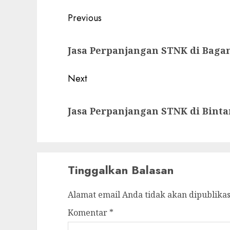
Post
Previous
navigation
Previous
Jasa Perpanjangan STNK di Bagan
post:
Next
Next
Jasa Perpanjangan STNK di Bint
post:
Tinggalkan Balasan
Alamat email Anda tidak akan dipublikas
Komentar
*