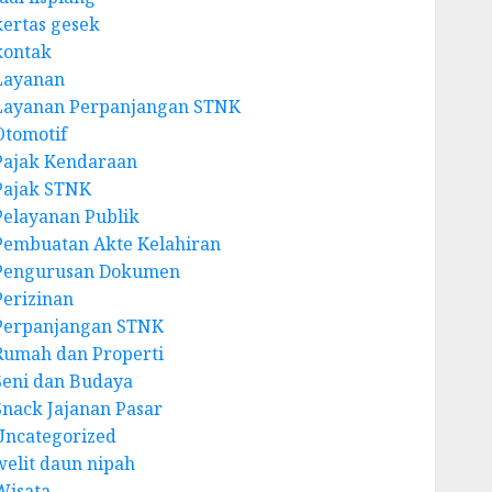
kertas gesek
kontak
Layanan
Layanan Perpanjangan STNK
Otomotif
Pajak Kendaraan
Pajak STNK
Pelayanan Publik
Pembuatan Akte Kelahiran
Pengurusan Dokumen
Perizinan
Perpanjangan STNK
Rumah dan Properti
Seni dan Budaya
Snack Jajanan Pasar
Uncategorized
welit daun nipah
Wisata