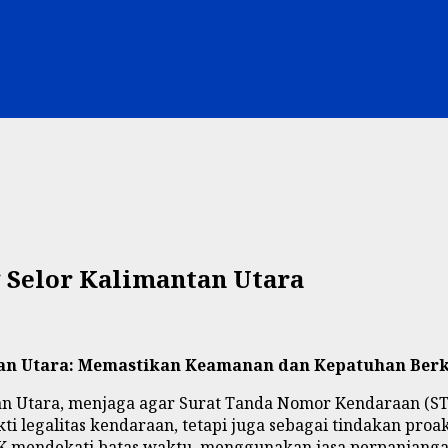
 Selor Kalimantan Utara
tan Utara: Memastikan Keamanan dan Kepatuhan Ber
tan Utara, menjaga agar Surat Tanda Nomor Kendaraan (ST
kti legalitas kendaraan, tetapi juga sebagai tindakan p
TNK mendekati batas waktu, menggunakan jasa perpanjanga