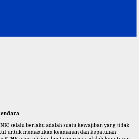
kendara
NK) selalu berlaku adalah suatu kewajiban yang tidak
roaktif untuk memastikan keamanan dan kepatuhan
n STNK yang efisien dan terpercaya adalah keputusan