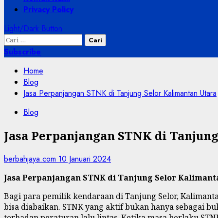
Privacy Policy
Light/Dark Button
Cari
untuk:
Subscribe
Home
Blog
Jasa Perpanjangan STNK di Tanjung Selor Kalimantan Utara
Blog
Jasa Perpanjangan STNK di Tanjung
berbahjaya.com
10 Januari 2024
Jasa Perpanjangan STNK di Tanjung Selor Kaliman
Bagi para pemilik kendaraan di Tanjung Selor, Kaliman
bisa diabaikan. STNK yang aktif bukan hanya sebagai bu
terhadap peraturan lalu lintas. Ketika masa berlaku S