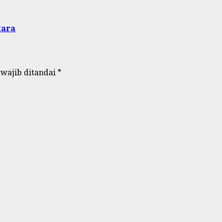
tara
 wajib ditandai
*