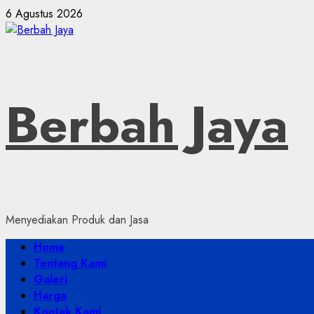
Skip
6 Agustus 2026
to
content
Berbah Jaya
Menyediakan Produk dan Jasa
Primary
Home
Menu
Tentang Kami
Galeri
Harga
Kontak Kami