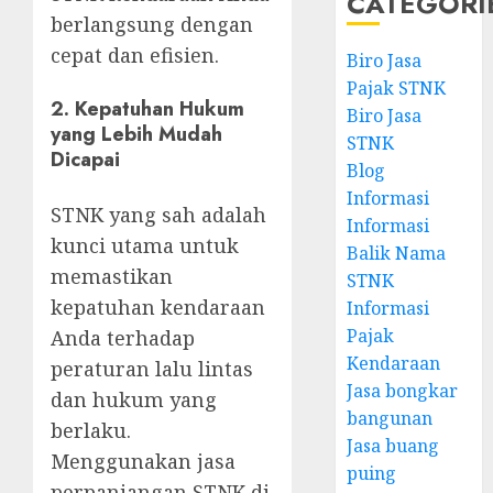
CATEGORI
berlangsung dengan
cepat dan efisien.
Biro Jasa
Pajak STNK
2.
Kepatuhan Hukum
Biro Jasa
yang Lebih Mudah
STNK
Dicapai
Blog
Informasi
STNK yang sah adalah
Informasi
kunci utama untuk
Balik Nama
memastikan
STNK
kepatuhan kendaraan
Informasi
Pajak
Anda terhadap
Kendaraan
peraturan lalu lintas
Jasa bongkar
dan hukum yang
bangunan
berlaku.
Jasa buang
Menggunakan jasa
puing
perpanjangan STNK di