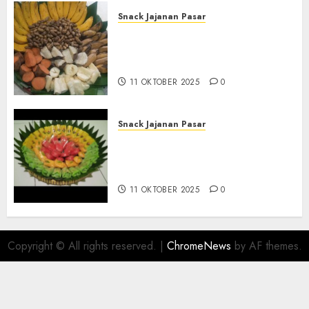
Snack Jajanan Pasar
Terima Pembuatan Snack
Tampah Telengkap di
KASIHAN BANTUL
11 OKTOBER 2025
0
Snack Jajanan Pasar
Terima Pesanan Snack
Tampah Telengkap di
PAJANGAN BANTUL
11 OKTOBER 2025
0
Copyright © All rights reserved.
|
ChromeNews
by AF themes.