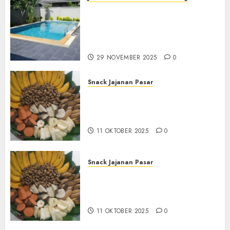
Jasa Kontraktor Kolam
Renang Yang Melayani di
Seluruh Jawa dan Jabotabek
Hub : 087838732426
29 NOVEMBER 2025
0
Snack Jajanan Pasar
Terima Pembuatan Snack
Tampah Tedekat di
BANGUNTAPAN BANTUL
11 OKTOBER 2025
0
Snack Jajanan Pasar
Terima Pesanan Snack
Tampah Tedekat di SANDEN
BANTUL
11 OKTOBER 2025
0