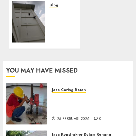
Blog
Layanan
5 MEI 2025
0
Perawatan
Gedung
Bertingkat
di
SAMPANG
5 MEI 2025
0
YOU MAY HAVE MISSED
Jasa Coring Beton
Jasa Coring Beton
Terdekat|Termurah|Presisi|Pro
di PONOROGO
25 FEBRUARI 2026
0
Jasa Konstraktor Kolam Renang