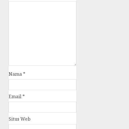
Nama
*
Email
*
Situs Web