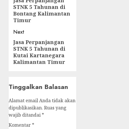
navigation
Jasa Perpanjangan
Previous
STNK 5 Tahunan di
post:
Bontang Kalimantan
Timur
Next
Jasa Perpanjangan
Next
STNK 5 Tahunan di
post:
Kutai Kartanegara
Kalimantan Timur
Tinggalkan Balasan
Alamat email Anda tidak akan
dipublikasikan.
Ruas yang
wajib ditandai
*
Komentar
*