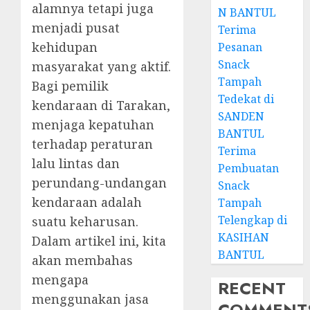
alamnya tetapi juga
N BANTUL
menjadi pusat
Terima
kehidupan
Pesanan
Snack
masyarakat yang aktif.
Tampah
Bagi pemilik
Tedekat di
kendaraan di Tarakan,
SANDEN
menjaga kepatuhan
BANTUL
terhadap peraturan
Terima
lalu lintas dan
Pembuatan
perundang-undangan
Snack
kendaraan adalah
Tampah
Telengkap di
suatu keharusan.
KASIHAN
Dalam artikel ini, kita
BANTUL
akan membahas
mengapa
RECENT
menggunakan jasa
COMMENT