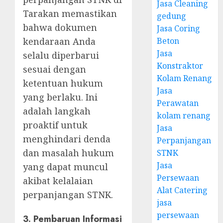
Jasa Cleaning
Tarakan memastikan
gedung
bahwa dokumen
Jasa Coring
kendaraan Anda
Beton
Jasa
selalu diperbarui
Konstraktor
sesuai dengan
Kolam Renang
ketentuan hukum
Jasa
yang berlaku. Ini
Perawatan
adalah langkah
kolam renang
proaktif untuk
Jasa
menghindari denda
Perpanjangan
dan masalah hukum
STNK
Jasa
yang dapat muncul
Persewaan
akibat kelalaian
Alat Catering
perpanjangan STNK.
jasa
persewaan
3.
Pembaruan Informasi