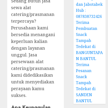
Sedang butuh jasa
dan Jabotabek
sewa alat
Hub :
catering/prasmanan
087838732426
terpercaya?
Terima
Perusahaan kami
Pembuatan
bersedia menangani
Snack
Tampah
keperluan kalian
Tedekat di
dengan layanan
BANGUNTAPA
unggul. Jasa
N BANTUL
persewaan alat
Terima
catering/prasmanan
Pesanan
kami didedikasikan
Snack
untuk menyediakan
Tampah
perayaan kamu
Tedekat di
SANDEN
sukses.
BANTUL
Apa Keunggulan