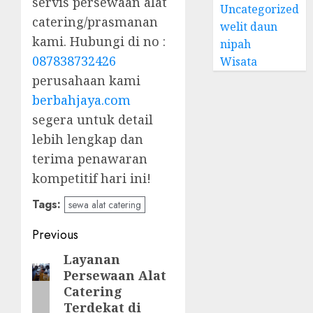
servis persewaan alat
Uncategorized
catering/prasmanan
welit daun
kami. Hubungi di no :
nipah
087838732426
Wisata
perusahaan kami
berbahjaya.com
segera untuk detail
lebih lengkap dan
terima penawaran
kompetitif hari ini!
Tags:
sewa alat catering
Post
Previous
navigation
Layanan
Previous
Persewaan Alat
post:
Catering
Terdekat di