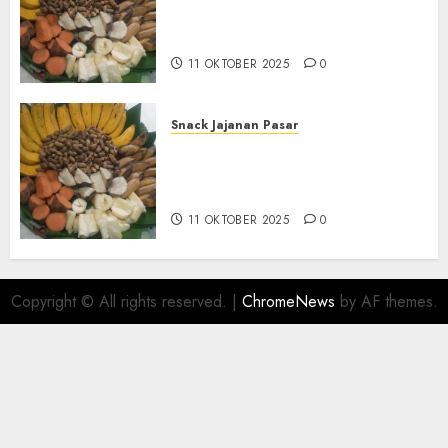
Tampah Tedekat di SANDEN
BANTUL
11 OKTOBER 2025
0
Snack Jajanan Pasar
Terima Pembuatan Snack
Tampah Telengkap di
KASIHAN BANTUL
11 OKTOBER 2025
0
Copyright © All rights reserved.
|
ChromeNews
by AF themes.