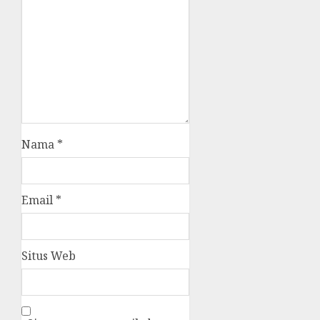
Nama
*
Email
*
Situs Web