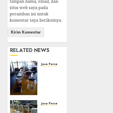
Simpan nama, email, dan
situs web saya pada
peramban ini untuk
komentar saya berikutnya.
RELATED NEWS
Jasa Persewaan Alat Catering
Jasa
Persewaan
Alat
Catering
Terlengkap
di
Semarang
Jasa Persewaan Alat Catering
087838732426
Jasa