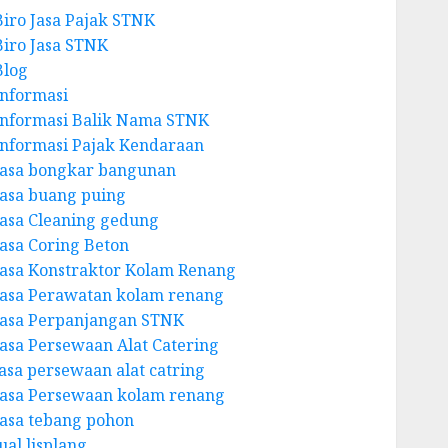
Biro Jasa Pajak STNK
Biro Jasa STNK
Blog
Informasi
Informasi Balik Nama STNK
Informasi Pajak Kendaraan
Jasa bongkar bangunan
Jasa buang puing
Jasa Cleaning gedung
Jasa Coring Beton
Jasa Konstraktor Kolam Renang
Jasa Perawatan kolam renang
Jasa Perpanjangan STNK
Jasa Persewaan Alat Catering
jasa persewaan alat catring
Jasa Persewaan kolam renang
Jasa tebang pohon
ual lisplang