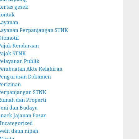
kertas gesek
kontak
Layanan
Layanan Perpanjangan STNK
Otomotif
Pajak Kendaraan
Pajak STNK
Pelayanan Publik
Pembuatan Akte Kelahiran
Pengurusan Dokumen
Perizinan
Perpanjangan STNK
Rumah dan Properti
Seni dan Budaya
Snack Jajanan Pasar
Uncategorized
welit daun nipah
Wisata