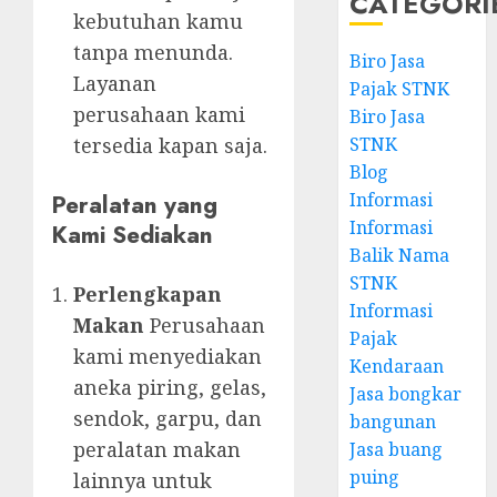
CATEGORI
kebutuhan kamu
tanpa menunda.
Biro Jasa
Layanan
Pajak STNK
perusahaan kami
Biro Jasa
STNK
tersedia kapan saja.
Blog
Informasi
Peralatan yang
Informasi
Kami Sediakan
Balik Nama
STNK
Perlengkapan
Informasi
Makan
Perusahaan
Pajak
kami menyediakan
Kendaraan
aneka piring, gelas,
Jasa bongkar
sendok, garpu, dan
bangunan
peralatan makan
Jasa buang
puing
lainnya untuk