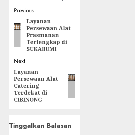
Post
Previous
navigation
Layanan
Previous
Persewaan Alat
post:
Prasmanan
Terlengkap di
SUKABUMI
Next
Layanan
Next
Persewaan Alat
post:
Catering
Terdekat di
CIBINONG
Tinggalkan Balasan