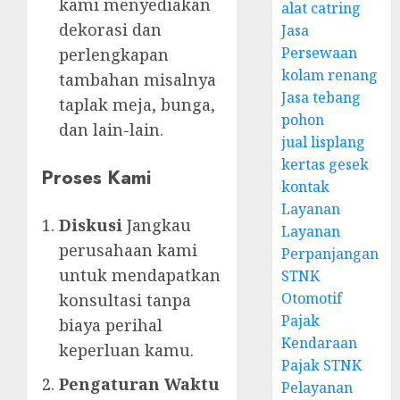
kami menyediakan
alat catring
dekorasi dan
Jasa
Persewaan
perlengkapan
kolam renang
tambahan misalnya
Jasa tebang
taplak meja, bunga,
pohon
dan lain-lain.
jual lisplang
kertas gesek
Proses Kami
kontak
Layanan
Diskusi
Jangkau
Layanan
perusahaan kami
Perpanjangan
untuk mendapatkan
STNK
Otomotif
konsultasi tanpa
Pajak
biaya perihal
Kendaraan
keperluan kamu.
Pajak STNK
Pengaturan Waktu
Pelayanan