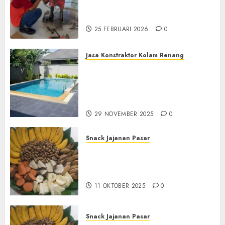
Terdekat|Termurah|Presisi|Pro
di PONOROGO
25 FEBRUARI 2026
0
Jasa Konstraktor Kolam Renang
Jasa Kontraktor Kolam
Renang Yang Melayani di
Seluruh Jawa dan Jabotabek
Hub : 087838732426
29 NOVEMBER 2025
0
Snack Jajanan Pasar
Terima Pembuatan Snack
Tampah Tedekat di
BANGUNTAPAN BANTUL
11 OKTOBER 2025
0
Snack Jajanan Pasar