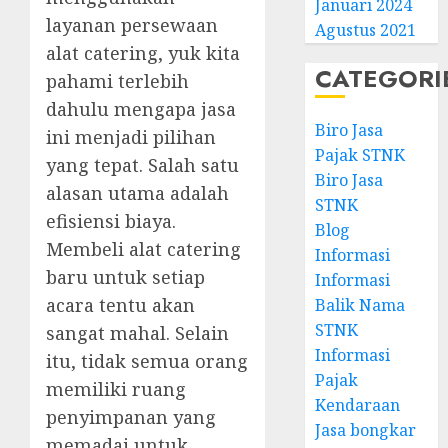
Januari 2024
layanan persewaan
Agustus 2021
alat catering, yuk kita
CATEGORI
pahami terlebih
dahulu mengapa jasa
Biro Jasa
ini menjadi pilihan
Pajak STNK
yang tepat. Salah satu
Biro Jasa
alasan utama adalah
STNK
efisiensi biaya.
Blog
Membeli alat catering
Informasi
baru untuk setiap
Informasi
acara tentu akan
Balik Nama
STNK
sangat mahal. Selain
Informasi
itu, tidak semua orang
Pajak
memiliki ruang
Kendaraan
penyimpanan yang
Jasa bongkar
memadai untuk