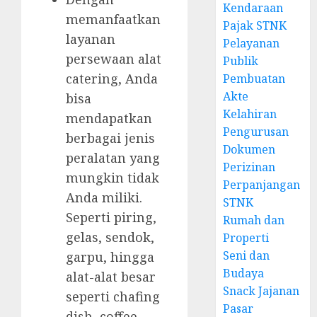
Kendaraan
memanfaatkan
Pajak STNK
layanan
Pelayanan
persewaan alat
Publik
catering, Anda
Pembuatan
Akte
bisa
Kelahiran
mendapatkan
Pengurusan
berbagai jenis
Dokumen
peralatan yang
Perizinan
mungkin tidak
Perpanjangan
Anda miliki.
STNK
Seperti piring,
Rumah dan
gelas, sendok,
Properti
Seni dan
garpu, hingga
Budaya
alat-alat besar
Snack Jajanan
seperti chafing
Pasar
dish, coffee