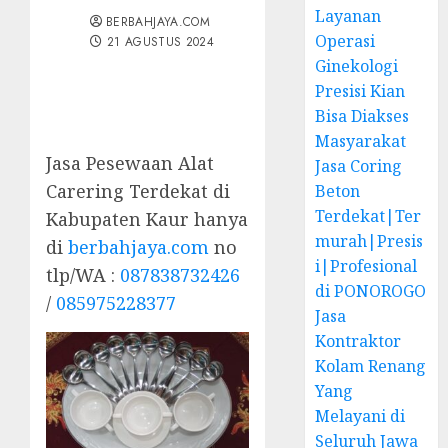
Layanan
BERBAHJAYA.COM
Operasi
21 AGUSTUS 2024
Ginekologi
Presisi Kian
Bisa Diakses
Masyarakat
Jasa Pesewaan Alat
Jasa Coring
Carering Terdekat di
Beton
Terdekat|Ter
Kabupaten Kaur hanya
murah|Presis
di
berbahjaya.com
no
i|Profesional
tlp/WA :
087838732426
di PONOROGO
/
085975228377
Jasa
Kontraktor
Kolam Renang
Yang
Melayani di
Seluruh Jawa