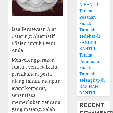
N BANTUL
Terima
Pesanan
Snack
Jasa Persewaan Alat
Tampah
Catering: Alternatif
Tedekat di
SANDEN
Efisien untuk Event
BANTUL
Anda
Terima
Menyelenggarakan
Pembuatan
suatu event, baik itu
Snack
pernikahan, pesta
Tampah
Telengkap di
ulang tahun, maupun
KASIHAN
event korporat,
BANTUL
senantiasa
memerlukan rencana
RECENT
yang matang. Salah
COMMENT