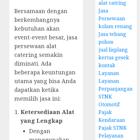
alat catring
Bersamaan dengan
Jasa
Persewaan
berkembangnya
kolam renang
kebutuhan akan
Jasa tebang
event-event besar, jasa
pohon
persewaan alat
jual lisplang
catering semakin
kertas gesek
diminati. Ada
kontak
beberapa keuntungan
Layanan
utama yang bisa Anda
Layanan
Perpanjangan
dapatkan ketika
STNK
memilih jasa ini:
Otomotif
Ketersediaan Alat
Pajak
Kendaraan
yang Lengkap
Pajak STNK
Dengan
Pelayanan
menggunakan