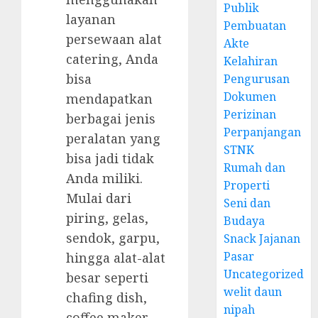
Publik
layanan
Pembuatan
persewaan alat
Akte
catering, Anda
Kelahiran
bisa
Pengurusan
Dokumen
mendapatkan
Perizinan
berbagai jenis
Perpanjangan
peralatan yang
STNK
bisa jadi tidak
Rumah dan
Anda miliki.
Properti
Mulai dari
Seni dan
piring, gelas,
Budaya
sendok, garpu,
Snack Jajanan
Pasar
hingga alat-alat
Uncategorized
besar seperti
welit daun
chafing dish,
nipah
coffee maker,