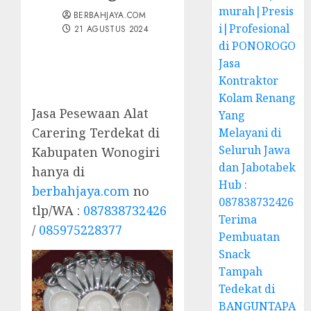
murah|Presis
BERBAHJAYA.COM
i|Profesional
21 AGUSTUS 2024
di PONOROGO
Jasa
Kontraktor
Kolam Renang
Jasa Pesewaan Alat
Yang
Carering Terdekat di
Melayani di
Seluruh Jawa
Kabupaten Wonogiri
dan Jabotabek
hanya di
Hub :
berbahjaya.com
no
087838732426
tlp/WA :
087838732426
Terima
/
085975228377
Pembuatan
Snack
Tampah
Tedekat di
BANGUNTAPA