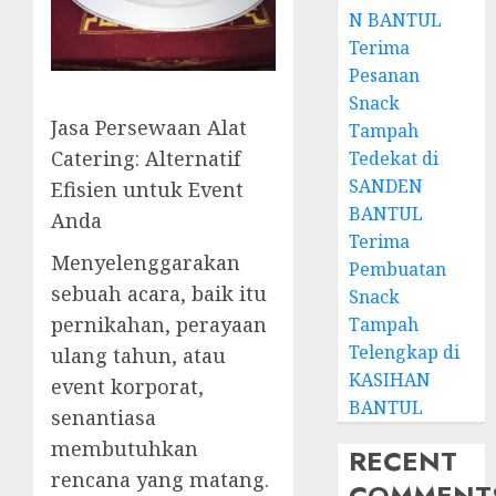
N BANTUL
Terima
Pesanan
Snack
Jasa Persewaan Alat
Tampah
Catering: Alternatif
Tedekat di
SANDEN
Efisien untuk Event
BANTUL
Anda
Terima
Menyelenggarakan
Pembuatan
sebuah acara, baik itu
Snack
pernikahan, perayaan
Tampah
Telengkap di
ulang tahun, atau
KASIHAN
event korporat,
BANTUL
senantiasa
membutuhkan
RECENT
rencana yang matang.
COMMENT