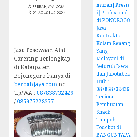
murah|Presis
BERBAHJAYA.COM
i|Profesional
21 AGUSTUS 2024
di PONOROGO
Jasa
Kontraktor
Kolam Renang
Jasa Pesewaan Alat
Yang
Carering Terlengkap
Melayani di
Seluruh Jawa
di Kabupaten
dan Jabotabek
Bojonegoro hanya di
Hub :
berbahjaya.com
no
087838732426
tlp/WA :
087838732426
Terima
/
085975228377
Pembuatan
Snack
Tampah
Tedekat di
BANGUNTAPA