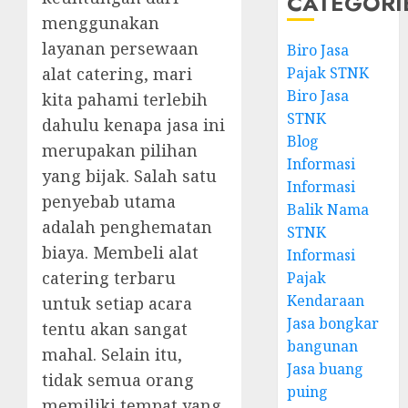
CATEGORI
menggunakan
layanan persewaan
Biro Jasa
alat catering, mari
Pajak STNK
Biro Jasa
kita pahami terlebih
STNK
dahulu kenapa jasa ini
Blog
merupakan pilihan
Informasi
yang bijak. Salah satu
Informasi
penyebab utama
Balik Nama
adalah penghematan
STNK
biaya. Membeli alat
Informasi
catering terbaru
Pajak
Kendaraan
untuk setiap acara
Jasa bongkar
tentu akan sangat
bangunan
mahal. Selain itu,
Jasa buang
tidak semua orang
puing
memiliki tempat yang