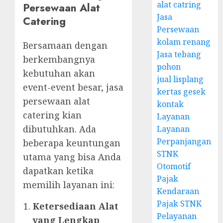
alat catring
Persewaan Alat
Jasa
Catering
Persewaan
kolam renang
Bersamaan dengan
Jasa tebang
berkembangnya
pohon
kebutuhan akan
jual lisplang
event-event besar, jasa
kertas gesek
persewaan alat
kontak
catering kian
Layanan
dibutuhkan. Ada
Layanan
Perpanjangan
beberapa keuntungan
STNK
utama yang bisa Anda
Otomotif
dapatkan ketika
Pajak
memilih layanan ini:
Kendaraan
Pajak STNK
Ketersediaan Alat
Pelayanan
yang Lengkap