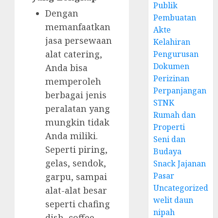
Publik
Dengan
Pembuatan
memanfaatkan
Akte
jasa persewaan
Kelahiran
alat catering,
Pengurusan
Dokumen
Anda bisa
Perizinan
memperoleh
Perpanjangan
berbagai jenis
STNK
peralatan yang
Rumah dan
mungkin tidak
Properti
Anda miliki.
Seni dan
Seperti piring,
Budaya
gelas, sendok,
Snack Jajanan
Pasar
garpu, sampai
Uncategorized
alat-alat besar
welit daun
seperti chafing
nipah
dish, coffee