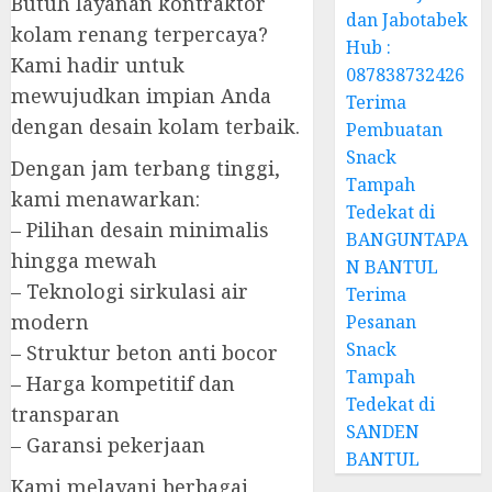
Butuh layanan kontraktor
dan Jabotabek
kolam renang terpercaya?
Hub :
Kami hadir untuk
087838732426
mewujudkan impian Anda
Terima
dengan desain kolam terbaik.
Pembuatan
Snack
Dengan jam terbang tinggi,
Tampah
kami menawarkan:
Tedekat di
– Pilihan desain minimalis
BANGUNTAPA
hingga mewah
N BANTUL
– Teknologi sirkulasi air
Terima
modern
Pesanan
Snack
– Struktur beton anti bocor
Tampah
– Harga kompetitif dan
Tedekat di
transparan
SANDEN
– Garansi pekerjaan
BANTUL
Kami melayani berbagai