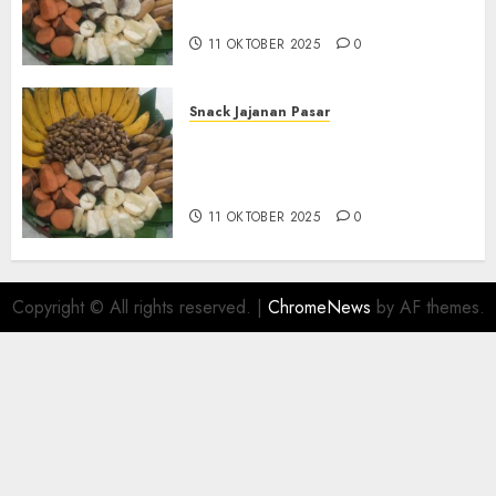
BANTUL
11 OKTOBER 2025
0
Snack Jajanan Pasar
Terima Pembuatan Snack
Tampah Telengkap di
KASIHAN BANTUL
11 OKTOBER 2025
0
Copyright © All rights reserved.
|
ChromeNews
by AF themes.