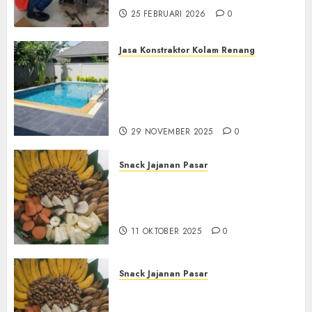
25 FEBRUARI 2026
0
Jasa Konstraktor Kolam Renang
Jasa Kontraktor Kolam
Renang Yang Melayani di
Seluruh Jawa dan Jabotabek
Hub : 087838732426
29 NOVEMBER 2025
0
Snack Jajanan Pasar
Terima Pembuatan Snack
Tampah Tedekat di
BANGUNTAPAN BANTUL
11 OKTOBER 2025
0
Snack Jajanan Pasar
Terima Pesanan Snack
Tampah Tedekat di SANDEN