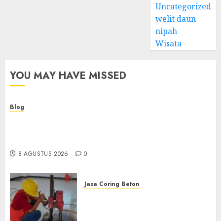
Uncategorized
welit daun
nipah
Wisata
YOU MAY HAVE MISSED
Blog
Kemenkes Siapkan 40 Robot Bedah, Layanan
Operasi Ginekologi Presisi Kian Bisa Diakses
Masyarakat
8 AGUSTUS 2026
0
Jasa Coring Beton
Jasa Coring Beton
Terdekat|Termurah|Presisi|Pro
di PONOROGO