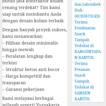
Butuh jasa kontraktor kolam
dan Jabotabek
renang terdekat? Tim kami
Hub :
siap untuk membantu Anda
087838732426
dengan desain kolam terbaik.
Terima
Pembuatan
Dengan banyak proyek sukses,
Snack
kami menawarkan:
Tampah
– Pilihan desain minimalis
Tedekat di
hingga mewah
BANGUNTAPA
– Peralatan lengkap dan
N BANTUL
terkini
Terima
– Struktur beton anti bocor
Pesanan
Snack
– Harga kompetitif dan
Tampah
transparan
Tedekat di
– Garansi pekerjaan
SANDEN
Kami melayani berbagai
BANTUL
wilayah seperti Yogyakarta