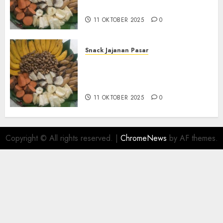
BANTUL
11 OKTOBER 2025
0
Snack Jajanan Pasar
Terima Pembuatan Snack
Tampah Telengkap di
KASIHAN BANTUL
11 OKTOBER 2025
0
Copyright © All rights reserved.
|
ChromeNews
by AF themes.