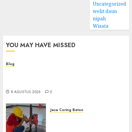
Uncategorized
welit daun
nipah
Wisata
YOU MAY HAVE MISSED
Blog
Kemenkes Siapkan 40 Robot Bedah, Layanan
Operasi Ginekologi Presisi Kian Bisa Diakses
Masyarakat
8 AGUSTUS 2026
0
Jasa Coring Beton
Jasa Coring Beton
Terdekat|Termurah|Presisi|Pro
di PONOROGO