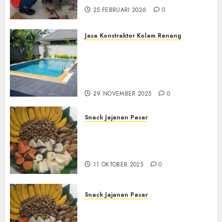
25 FEBRUARI 2026
0
Jasa Konstraktor Kolam Renang
Jasa Kontraktor Kolam
Renang Yang Melayani di
Seluruh Jawa dan Jabotabek
Hub : 087838732426
29 NOVEMBER 2025
0
Snack Jajanan Pasar
Terima Pembuatan Snack
Tampah Tedekat di
BANGUNTAPAN BANTUL
11 OKTOBER 2025
0
Snack Jajanan Pasar
Terima Pesanan Snack
Tampah Tedekat di SANDEN