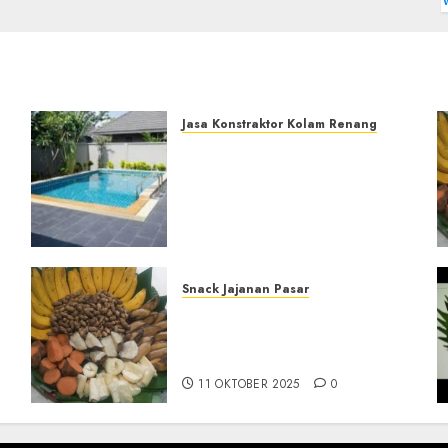
Jasa Konstraktor Kolam Renang
Jasa Kontraktor Kolam
Renang Yang Melayani di
i|Profesional
Seluruh Jawa dan
Jabotabek Hub :
087838732426
29 NOVEMBER 2025
0
Snack Jajanan Pasar
Terima Pembuatan Snack
Tampah Telengkap di
KASIHAN BANTUL
11 OKTOBER 2025
0