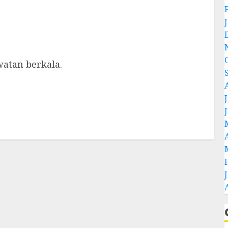
atan berkala.
J