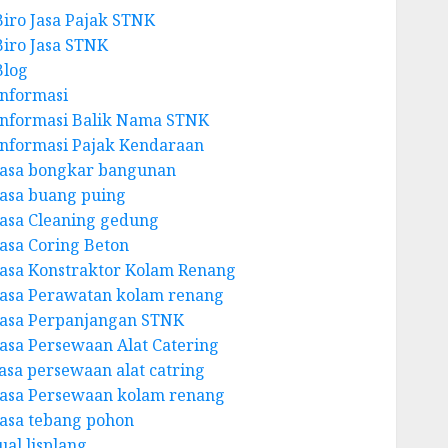
Biro Jasa Pajak STNK
Biro Jasa STNK
Blog
Informasi
Informasi Balik Nama STNK
Informasi Pajak Kendaraan
Jasa bongkar bangunan
Jasa buang puing
Jasa Cleaning gedung
Jasa Coring Beton
Jasa Konstraktor Kolam Renang
Jasa Perawatan kolam renang
Jasa Perpanjangan STNK
Jasa Persewaan Alat Catering
jasa persewaan alat catring
Jasa Persewaan kolam renang
Jasa tebang pohon
ual lisplang