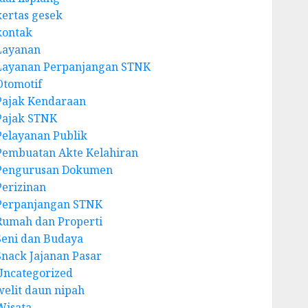
kertas gesek
kontak
Layanan
Layanan Perpanjangan STNK
Otomotif
Pajak Kendaraan
Pajak STNK
Pelayanan Publik
Pembuatan Akte Kelahiran
Pengurusan Dokumen
Perizinan
Perpanjangan STNK
Rumah dan Properti
Seni dan Budaya
Snack Jajanan Pasar
Uncategorized
welit daun nipah
Wisata